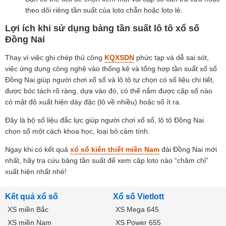
theo dõi riêng tần suất của loto chẵn hoặc loto lẻ.
Lợi ích khi sử dụng bảng tần suất lô tô xổ số
Đồng Nai
Thay vì việc ghi chép thủ công
KQXSDN
phức tạp và dễ sai sót,
việc ứng dụng công nghệ vào thống kê và tổng hợp tần suất xổ số
Đồng Nai giúp người chơi xổ số và lô tô tự chọn có số liệu chi tiết,
được bóc tách rõ ràng, dựa vào đó, có thể nắm được cặp số nào
có mật độ xuất hiện dày đặc (lô về nhiều) hoặc số ít ra.
Đây là bộ số liệu đắc lực giúp người chơi xổ số, lô tô Đồng Nai
chọn số một cách khoa học, loại bỏ cảm tính.
Ngay khi có kết quả
xổ số kiến thiết miền Nam
đài Đồng Nai mới
nhất, hãy tra cứu bảng tần suất để xem cặp loto nào “chăm chỉ”
xuất hiện nhất nhé!
Kết quả xổ số
Xổ số Vietlott
XS miền Bắc
XS Mega 645
XS miền Nam
XS Power 655