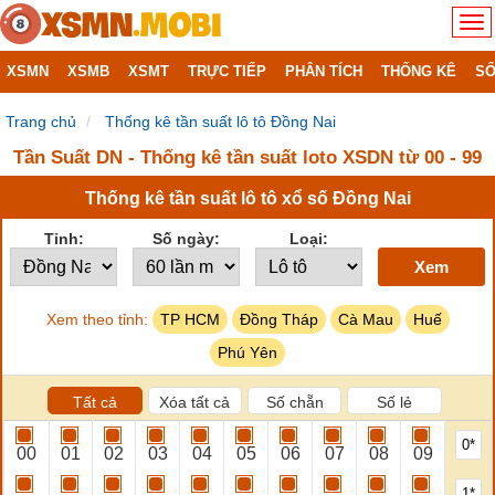
XSMN
XSMB
XSMT
TRỰC TIẾP
PHÂN TÍCH
THỐNG KÊ
SỔ
Trang chủ
Thống kê tần suất lô tô Đồng Nai
Tần Suất DN - Thống kê tần suất loto XSDN từ 00 - 99
Thống kê tần suất lô tô xổ số Đồng Nai
Tỉnh:
Số ngày:
Loại:
Xem
Xem theo tỉnh:
TP HCM
Đồng Tháp
Cà Mau
Huế
Phú Yên
Tất cả
Xóa tất cả
Số chẵn
Số lẻ
0*
00
01
02
03
04
05
06
07
08
09
1*