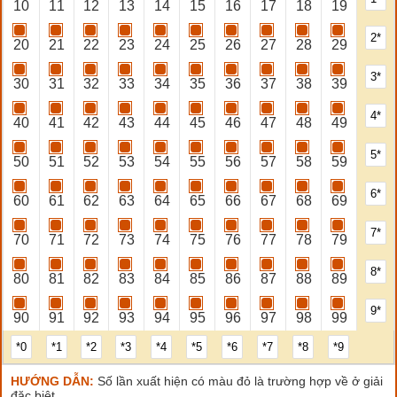
10
11
12
13
14
15
16
17
18
19
2*
20
21
22
23
24
25
26
27
28
29
3*
30
31
32
33
34
35
36
37
38
39
4*
40
41
42
43
44
45
46
47
48
49
5*
50
51
52
53
54
55
56
57
58
59
6*
60
61
62
63
64
65
66
67
68
69
7*
70
71
72
73
74
75
76
77
78
79
8*
80
81
82
83
84
85
86
87
88
89
9*
90
91
92
93
94
95
96
97
98
99
*0
*1
*2
*3
*4
*5
*6
*7
*8
*9
HƯỚNG DẪN:
Số lần xuất hiện có màu đỏ là trường hợp về ở giải
đặc biệt.