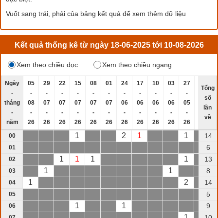
Vuốt sang trái, phải của bảng kết quả để xem thêm dữ liệu
Kết quả thống kê từ ngày 18-06-2025 tới 10-08-2026
Xem theo chiều dọc
Xem theo chiều ngang
Ngày
05
29
22
15
08
01
24
17
10
03
27
20
1
Tổng
-
-
-
-
-
-
-
-
-
-
-
-
-
số
tháng
08
07
07
07
07
07
06
06
06
06
05
05
0
lần
-
-
-
-
-
-
-
-
-
-
-
-
-
về
năm
26
26
26
26
26
26
26
26
26
26
26
26
2
1
2
1
1
14
00
6
01
1
1
1
1
13
02
1
1
8
03
1
2
14
04
5
05
1
1
9
06
1
10
07