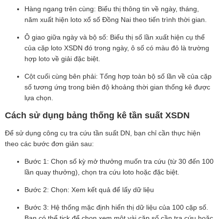
Hàng ngang trên cùng: Biểu thị thông tin về ngày, tháng,
năm xuất hiện loto xổ số Đồng Nai theo tiến trình thời gian.
Ô giao giữa ngày và bộ số: Biểu thị số lần xuất hiện cụ thể
của cặp loto XSDN đó trong ngày, ô số có màu đỏ là trường
hợp loto về giải đặc biệt.
Cột cuối cùng bên phải: Tổng hợp toàn bộ số lần về của cặp
số tương ứng trong biên độ khoảng thời gian thống kê được
lựa chọn.
Cách sử dụng bảng thống kê tần suất XSDN
Để sử dụng công cụ tra cứu tần suất DN, bạn chỉ cần thực hiện
theo các bước đơn giản sau:
Bước 1: Chọn số kỳ mở thưởng muốn tra cứu (từ 30 đến 100
lần quay thưởng), chọn tra cứu loto hoặc đặc biệt.
Bước 2: Chọn: Xem kết quả để lấy dữ liệu
Bước 3: Hệ thống mặc định hiển thị dữ liệu của 100 cặp số.
Bạn có thể tick để chọn xem một vài cặp số cần tra cứu hoặc