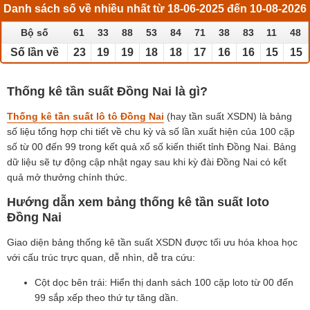
Danh sách số về nhiều nhất từ 18-06-2025 đến 10-08-2026
Bộ số
61
33
88
53
84
71
38
83
11
48
Số lần về
23
19
19
18
18
17
16
16
15
15
Thống kê tần suất Đồng Nai là gì?
Thống kê tần suất lô tô Đồng Nai
(hay tần suất XSDN) là bảng
số liệu tổng hợp chi tiết về chu kỳ và số lần xuất hiện của 100 cặp
số từ 00 đến 99 trong kết quả xổ số kiến thiết tỉnh Đồng Nai. Bảng
dữ liệu sẽ tự động cập nhật ngay sau khi kỳ đài Đồng Nai có kết
quả mở thưởng chính thức.
Hướng dẫn xem bảng thống kê tần suất loto
Đồng Nai
Giao diện bảng thống kê tần suất XSDN được tối ưu hóa khoa học
với cấu trúc trực quan, dễ nhìn, dễ tra cứu:
Cột dọc bên trái: Hiển thị danh sách 100 cặp loto từ 00 đến
99 sắp xếp theo thứ tự tăng dần.