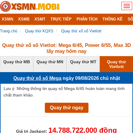
XSMN
XSMB
XSMT
TRỰC TIẾP
PHÂN TÍCH
THỐNG KÊ
SỔ
Trang chủ
Quay thử KQXS
Quay thử xổ số Vietlott
Quay thử xổ số Vietlot: Mega 6/45, Power 6/55, Max 3D
lấy may hôm nay
Quay thử MB
Quay thử MN
Quay thử MT
Quay thử
Vietlott
Quay thử xổ số Mega
ngày 09/08/2026 chủ nhật
Lưu ý: Những thông tin quay số Mega 6/45 hoàn toàn mang tính
chất tham khảo.
Quay thử ngay
14.788.722.000 đồng
Giá trị Jackpot: