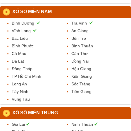
XỔ SỐ MIỀN NAM
Bình Dương
Trà Vinh
Vĩnh Long
An Giang
Bạc Liêu
Bến Tre
Bình Phước
Bình Thuận
Cà Mau
Cần Thơ
Đà Lạt
Đồng Nai
Đồng Tháp
Hậu Giang
TP Hồ Chí Minh
Kiên Giang
Long An
Sóc Trăng
Tây Ninh
Tiền Giang
Vũng Tàu
XỔ SỐ MIỀN TRUNG
Gia Lai
Ninh Thuận