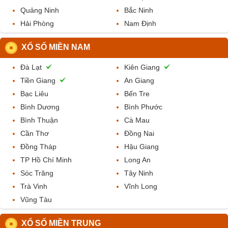
Quảng Ninh
Bắc Ninh
Hải Phòng
Nam Định
XỔ SỐ MIỀN NAM
Đà Lạt
Kiên Giang
Tiền Giang
An Giang
Bạc Liêu
Bến Tre
Bình Dương
Bình Phước
Bình Thuận
Cà Mau
Cần Thơ
Đồng Nai
Đồng Tháp
Hậu Giang
TP Hồ Chí Minh
Long An
Sóc Trăng
Tây Ninh
Trà Vinh
Vĩnh Long
Vũng Tàu
XỔ SỐ MIỀN TRUNG