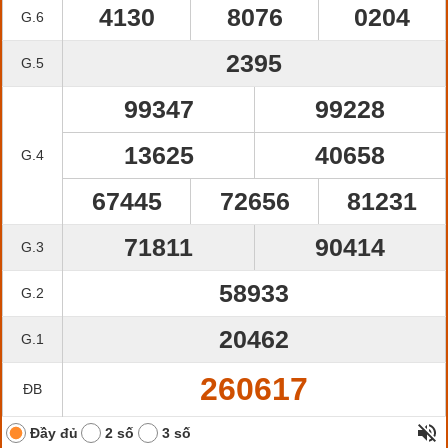
4130
8076
0204
G.6
2395
G.5
99347
99228
13625
40658
G.4
67445
72656
81231
71811
90414
G.3
58933
G.2
20462
G.1
260617
ĐB