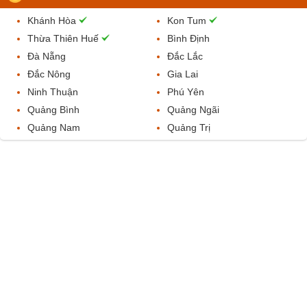
Khánh Hòa
Kon Tum
Thừa Thiên Huế
Bình Định
Đà Nẵng
Đắc Lắc
Đắc Nông
Gia Lai
Ninh Thuận
Phú Yên
Quảng Bình
Quảng Ngãi
Quảng Nam
Quảng Trị