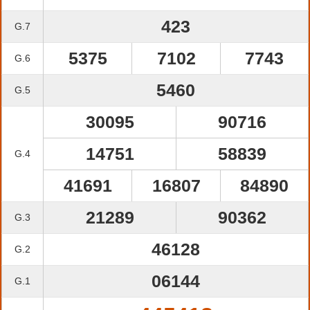
423
G.7
5375
7102
7743
G.6
5460
G.5
30095
90716
14751
58839
G.4
41691
16807
84890
21289
90362
G.3
46128
G.2
06144
G.1