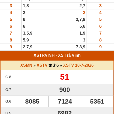
3
1,8
2,7
3
4
2
2
4
5
6
2,7,8
5
6
6
5,6
6
7
3,5,9
1,9
7
8
5,9
3
8
9
2,7,9
7,8,9
9
XSTRVINH - XS Trà Vinh
XSMN
»
XSTV
thứ 6 »
XSTV 10-7-2026
51
G.8
900
G.7
8085
7124
5351
G.6
6982
G.5