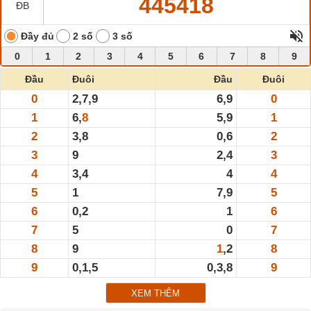
445418
ĐB
0
1
2
3
4
5
6
7
8
9
Đầu
Đuôi
Đầu
Đuôi
0
2,7,9
6,9
0
1
6,
8
5,9
1
2
3,8
0,6
2
3
9
2,4
3
4
3,4
4
4
5
1
7,9
5
6
0,2
1
6
7
5
0
7
8
9
1
,2
8
9
0,1,5
0,3,8
9
XEM THÊM