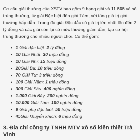
Cơ cấu giải thưởng của XSTV bao gồm 9 hạng giải và
11.565
vé số
trúng thưởng, từ giải Đặc biệt đến giải Tám, với tổng giá trị giải
thưởng hấp dẫn. Trong đó giải Độc đắc có giá trị lớn nhất lên đến 2
tỷ đồng và các giải còn lại có mức thưởng giảm dần, tạo cơ hội
trúng thưởng cho nhiều người chơi. Cụ thể gồm:
1
Giải đặc biệt:
2
tỷ đồng
10
Giải Nhất:
30
triệu đồng
10
Giải Nhì:
15
triệu đồng
20
Giải Ba:
10
triệu đồng
70
Giải Tư:
3
triệu đồng
100
Giải Năm:
1
triệu đồng
300
Giải Sáu:
400
nghìn đồng
1.000
Giải Bảy:
200
nghìn đồng
10.000
Giải Tám:
100
nghìn đồng
9
Giải phụ đặc biệt:
50
triệu đồng
45
Giải khuyến khích:
6
triệu đồng
3. Địa chỉ công ty TNHH MTV xổ số kiến thiết Trà
Vinh