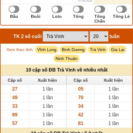
07-08-2026
Đầu
Đuôi
Loto
Tổng
Tổng
Tổng Lẻ
Chẵn
TK 2 số cuối
tuần
Xem theo tỉnh:
Vĩnh Long
Bình Dương
Trà Vinh
Gia Lai
Ninh Thuận
10 cặp số ĐB Trà Vinh về nhiều nhất
Cặp số
Xuất hiện
Cặp số
Xuất hiện
27
1 lần
05
1 lần
49
1 lần
70
1 lần
33
1 lần
34
1 lần
89
1 lần
42
1 lần
57
1 lần
81
1 lần