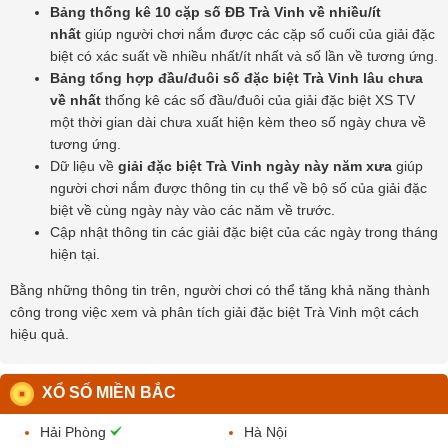
Bảng thống kê 10 cặp số ĐB Trà Vinh​ về nhiều/ít
nhất
giúp người chơi nắm được các cặp số cuối của giải đặc
biệt có xác suất về nhiều nhất/ít nhất và số lần về tương ứng.
Bảng tổng hợp đầu/đuôi số đặc biệt Trà Vinh​ lâu chưa
về nhất
thống kê các số đầu/đuôi của giải đặc biệt XS TV
một thời gian dài chưa xuất hiện kèm theo số ngày chưa về
tương ứng.
Dữ liệu về
giải đặc biệt Trà Vinh​ ngày này năm xưa
giúp
người chơi nắm được thông tin cụ thể về bộ số của giải đặc
biệt về cùng ngày này vào các năm về trước.
Cập nhật thông tin các giải đặc biệt của các ngày trong tháng
hiện tại.
Bằng những thông tin trên, người chơi có thể tăng khả năng thành
công trong việc xem và phân tích giải đặc biệt Trà Vinh một cách
hiệu quả.
XỔ SỐ MIỀN BẮC
Hải Phòng
Hà Nội