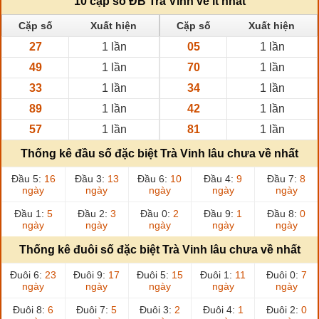
10 cặp số ĐB Trà Vinh về ít nhất
Cặp số
Xuất hiện
Cặp số
Xuất hiện
27
1 lần
05
1 lần
49
1 lần
70
1 lần
33
1 lần
34
1 lần
89
1 lần
42
1 lần
57
1 lần
81
1 lần
Thống kê đầu số đặc biệt Trà Vinh lâu chưa về nhất
Đầu 5:
16
Đầu 3:
13
Đầu 6:
10
Đầu 4:
9
Đầu 7:
8
ngày
ngày
ngày
ngày
ngày
Đầu 1:
5
Đầu 2:
3
Đầu 0:
2
Đầu 9:
1
Đầu 8:
0
ngày
ngày
ngày
ngày
ngày
Thống kê đuôi số đặc biệt Trà Vinh lâu chưa về nhất
Đuôi 6:
23
Đuôi 9:
17
Đuôi 5:
15
Đuôi 1:
11
Đuôi 0:
7
ngày
ngày
ngày
ngày
ngày
Đuôi 8:
6
Đuôi 7:
5
Đuôi 3:
2
Đuôi 4:
1
Đuôi 2:
0