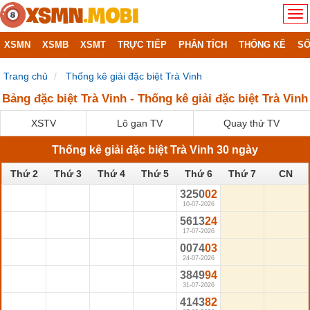
XSMN
XSMB
XSMT
TRỰC TIẾP
PHÂN TÍCH
THỐNG KÊ
SỔ
Trang chủ
Thống kê giải đặc biệt Trà Vinh
Bảng đặc biệt Trà Vinh - Thống kê giải đặc biệt Trà Vinh
XSTV
Lô gan TV
Quay thử TV
Thống kê giải đặc biệt Trà Vinh 30 ngày
Thứ 2
Thứ 3
Thứ 4
Thứ 5
Thứ 6
Thứ 7
CN
3250
02
10-07-2026
5613
24
17-07-2026
0074
03
24-07-2026
3849
94
31-07-2026
4143
82