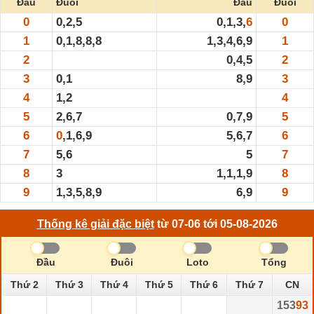
Đầu
Đuôi
Đầu
Đuôi
0
0,2,5
0,1,3,
6
0
1
0,1,8,8,8
1,3,4,6,9
1
2
0,4,5
2
3
0,1
8,9
3
4
1,2
4
5
2,6,7
0,7,9
5
6
0
,1,6,9
5,6,7
6
7
5,6
5
7
8
3
1,1,1,9
8
9
1,3,5,8,9
6,9
9
Thống kê giải đặc biệt
từ 07-06 tới 05-08-2026
Đầu
Đuôi
Loto
Tổng
Thứ 2
Thứ 3
Thứ 4
Thứ 5
Thứ 6
Thứ 7
CN
153
93