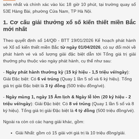
sớm nhất và chính xác vào lúc 18 giờ 10 phút, tại trường quay số
53E Hàng Bài, phường Cửa Nam, TP Hà Nội.
1. Cơ cấu giải thưởng xổ số kiến thiết miền Bắc
mới nhất
Theo quyết định số 14/QĐ - BTT 19/01/2026 Kế hoạch phát hành
vé Xổ số kiến thiết miền Bắc
từ ngày 01/04/2026
, có sự đổi mới về
phát hành vé và số lượng giải đặc biệt dẫn tới Tổng giá trị giải
thưởng phụ thuộc vào ngày phát hành, cụ thể như sau:
-
Ngày phát hành thường kỳ
(
15 ký hiệu - 1,5 triệu vé/ngày
):
Giải Đặc biệt: Có
6 vé trúng
(Quay 1 lần 5 số và 6 ký hiệu). Tổng
giá trị giải Đặc biệt là
3 tỷ đồng
(500 triệu đồng/vé).
-
Ngày mùng 1, ngày 15 Âm lịch & Ngày lễ lớn
(
20 ký hiệu - 2
triệu vé/ngày
): Giải Đặc biệt: Có
8 vé trúng
(Quay 1 lần 5 số và 8
ký hiệu). Tổng giá trị giải Đặc biệt là
4 tỷ đồng
(500 triệu đồng/vé).
Ngoài ra còn có các hạng giải khác, gồm:
Giải Nhất: gồm có 15 giải với giá trị là 10 triệu đồng/giải.