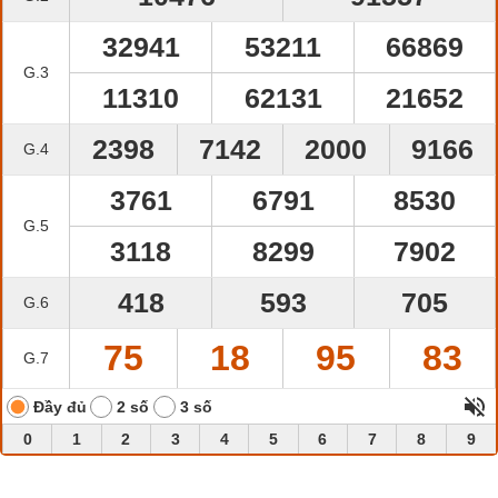
32941
53211
66869
G.3
11310
62131
21652
2398
7142
2000
9166
G.4
3761
6791
8530
G.5
3118
8299
7902
418
593
705
G.6
75
18
95
83
G.7
0
1
2
3
4
5
6
7
8
9