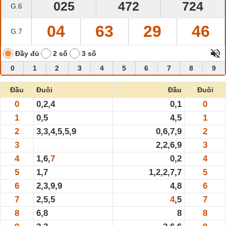
025
472
724
G.6
04
63
29
46
G.7
0
1
2
3
4
5
6
7
8
9
Đầu
Đuôi
Đầu
Đuôi
0
0,2,4
0,1
0
1
0,5
4,5
1
2
3,3,4,5,5,9
0,6,7,9
2
3
2,2,6,9
3
4
1,6,
7
0,2
4
5
1,7
1,2,2,7,7
5
6
2,3,9,9
4,8
6
7
2,5,5
4
,5
7
8
6,8
8
8