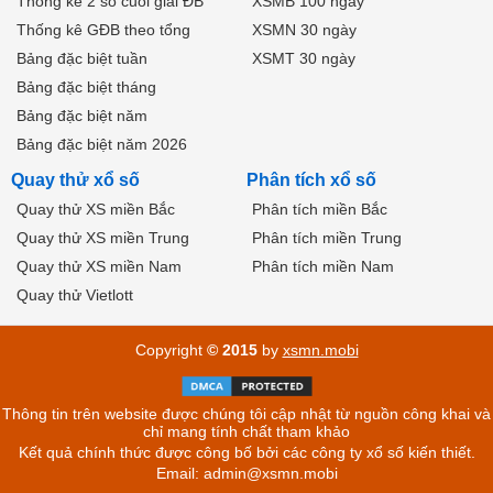
Thống kê 2 số cuối giải ĐB
XSMB 100 ngày
Thống kê GĐB theo tổng
XSMN 30 ngày
Bảng đặc biệt tuần
XSMT 30 ngày
Bảng đặc biệt tháng
Bảng đặc biệt năm
Bảng đặc biệt năm 2026
Quay thử xổ số
Phân tích xổ số
Quay thử XS miền Bắc
Phân tích miền Bắc
Quay thử XS miền Trung
Phân tích miền Trung
Quay thử XS miền Nam
Phân tích miền Nam
Quay thử Vietlott
Copyright
© 2015
by
xsmn.mobi
Thông tin trên website được chúng tôi cập nhật từ nguồn công khai và
chỉ mang tính chất tham khảo
Kết quả chính thức được công bố bởi các công ty xổ số kiến thiết.
Email: admin@xsmn.mobi