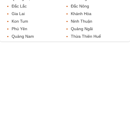
Đắc Lắc
Đắc Nông
Gia Lai
Khánh Hòa
Kon Tum
Ninh Thuận
Phú Yên
Quảng Ngãi
Quảng Nam
Thừa Thiên Huế