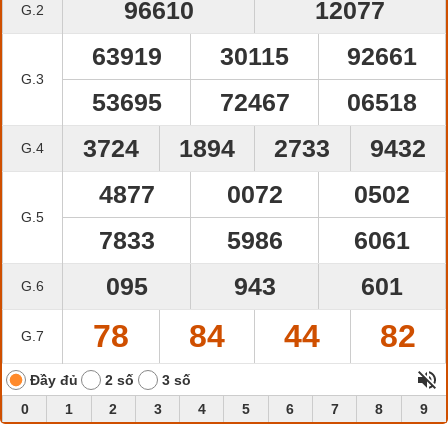
96610
12077
G.2
63919
30115
92661
G.3
53695
72467
06518
3724
1894
2733
9432
G.4
4877
0072
0502
G.5
7833
5986
6061
095
943
601
G.6
78
84
44
82
G.7
0
1
2
3
4
5
6
7
8
9