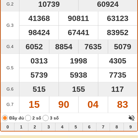
10739
60924
G.2
41368
90811
63123
G.3
98424
67441
83952
6052
8854
7635
5079
G.4
0313
1998
4305
G.5
5739
5938
7735
515
155
117
G.6
15
90
04
83
G.7
0
1
2
3
4
5
6
7
8
9