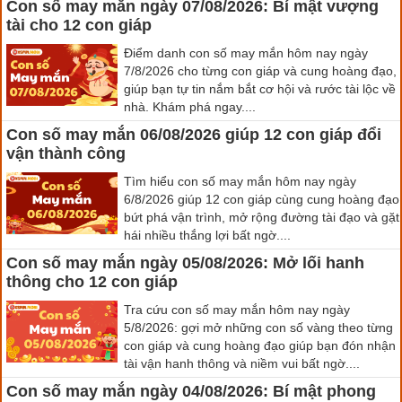
Con số may mắn ngày 07/08/2026: Bí mật vượng
tài cho 12 con giáp
Điểm danh con số may mắn hôm nay ngày
7/8/2026 cho từng con giáp và cung hoàng đạo,
giúp bạn tự tin nắm bắt cơ hội và rước tài lộc về
nhà. Khám phá ngay....
Con số may mắn 06/08/2026 giúp 12 con giáp đổi
vận thành công
Tìm hiểu con số may mắn hôm nay ngày
6/8/2026 giúp 12 con giáp cùng cung hoàng đạo
bứt phá vận trình, mở rộng đường tài đạo và gặt
hái nhiều thắng lợi bất ngờ....
Con số may mắn ngày 05/08/2026: Mở lối hanh
thông cho 12 con giáp
Tra cứu con số may mắn hôm nay ngày
5/8/2026: gợi mở những con số vàng theo từng
con giáp và cung hoàng đạo giúp bạn đón nhận
tài vận hanh thông và niềm vui bất ngờ....
Con số may mắn ngày 04/08/2026: Bí mật phong