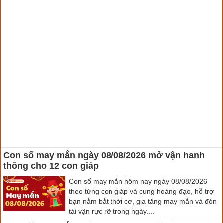
Con số may mắn ngày 08/08/2026 mở vận hanh
thông cho 12 con giáp
Con số may mắn hôm nay ngày 08/08/2026
theo từng con giáp và cung hoàng đạo, hỗ trợ
bạn nắm bắt thời cơ, gia tăng may mắn và đón
tài vận rực rỡ trong ngày....