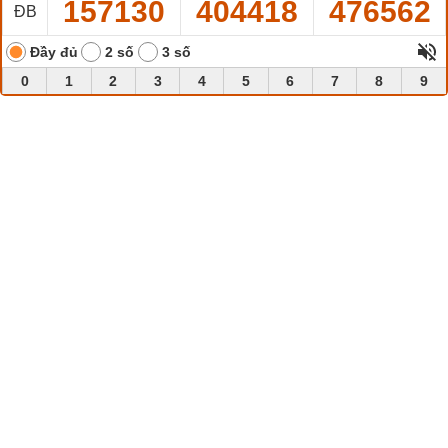
157130
404418
476562
ĐB
0
1
2
3
4
5
6
7
8
9