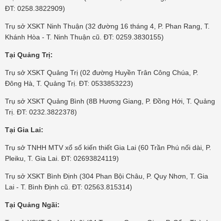
ĐT: 0258.3822909)
Trụ sở XSKT Ninh Thuận (32 đường 16 tháng 4, P. Phan Rang, T.
Khánh Hòa - T. Ninh Thuận cũ. ĐT: 0259.3830155)
Tại Quảng Trị:
Trụ sở XSKT Quảng Trị (02 đường Huyền Trân Công Chúa, P.
Đông Hà, T. Quảng Trị. ĐT: 0533853223)
Trụ sở XSKT Quảng Bình (8B Hương Giang, P. Đồng Hới, T. Quảng
Trị. ĐT: 0232.3822378)
Tại Gia Lai:
Trụ sở TNHH MTV xổ số kiến thiết Gia Lai (60 Trần Phú nối dài, P.
Pleiku, T. Gia Lai. ĐT: 02693824119)
Trụ sở XSKT Bình Định (304 Phan Bội Châu, P. Quy Nhơn, T. Gia
Lai - T. Bình Định cũ. ĐT: 02563.815314)
Tại Quảng Ngãi: