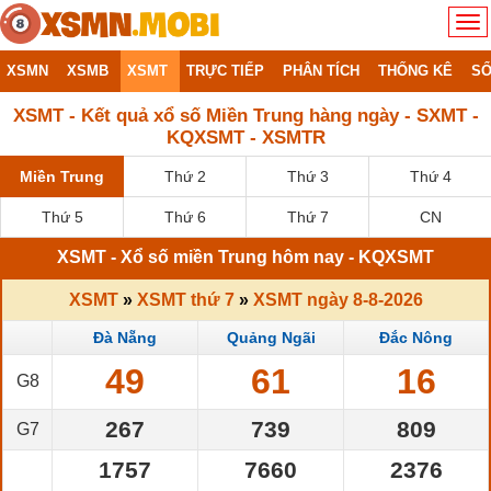
XSMN
XSMB
XSMT
TRỰC TIẾP
PHÂN TÍCH
THỐNG KÊ
SỔ
XSMT - Kết quả xổ số Miền Trung hàng ngày - SXMT -
KQXSMT - XSMTR
Miền Trung
Thứ 2
Thứ 3
Thứ 4
Thứ 5
Thứ 6
Thứ 7
CN
XSMT - Xổ số miền Trung hôm nay - KQXSMT
XSMT
»
XSMT thứ 7
»
XSMT ngày 8-8-2026
Đà Nẵng
Quảng Ngãi
Đắc Nông
49
61
16
G8
267
739
809
G7
1757
7660
2376