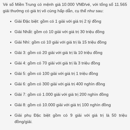
Vé số Miền Trung có mệnh giá 10.000 VNĐ/vé, với tổng số 11.565
giải thưởng có giá trị vô cùng hấp dẫn, cụ thể như sau:
Giải Đặc biệt: gồm có 1 giải với giá trị 2 tỷ đồng
Giải Nhất: gồm có 10 giải với giá trị 30 triệu đồng
Giải Nhì: gồm có 10 giải với giá trị là 15 triệu đồng
Giải 3: gồm có 20 giải với giá trị là 10 triệu đồng
Giải 4: gồm có 70 giải với giá trị là 3 triệu đồng
Giải 5: gồm có 100 giải với giá trị 1 triệu đồng
Giải 6: gồm có 300 giải với giá trị 400 nghìn đồng
Giải 7: gồm có 1.000 giải với giá trị 200 nghìn đồng
Giải 8: gồm có 10.000 giải với giá trị 100 nghìn đồng
Giải phụ Đặc biệt gồm có 9 giải với giá trị là 50 triệu
đồng/giải.