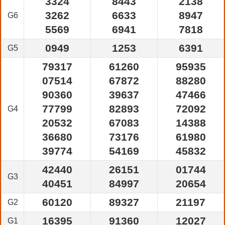
3324
8443
2138
3262
6633
8947
G6
5569
6941
7818
0949
1253
6391
G5
79317
61260
95935
07514
67872
88280
90360
39637
47466
77799
82893
72092
G4
20532
67083
14388
36680
73176
61980
39774
54169
45832
42440
26151
01744
G3
40451
84997
20654
60120
89327
21197
G2
16395
91360
12027
G1