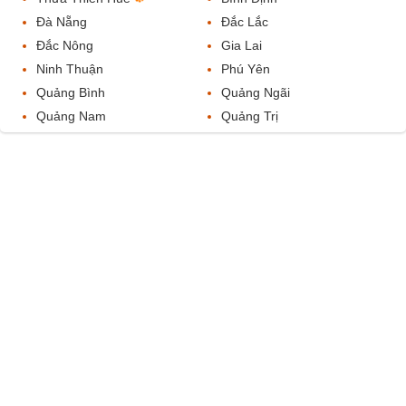
Đà Nẵng
Đắc Lắc
Đắc Nông
Gia Lai
Ninh Thuận
Phú Yên
Quảng Bình
Quảng Ngãi
Quảng Nam
Quảng Trị