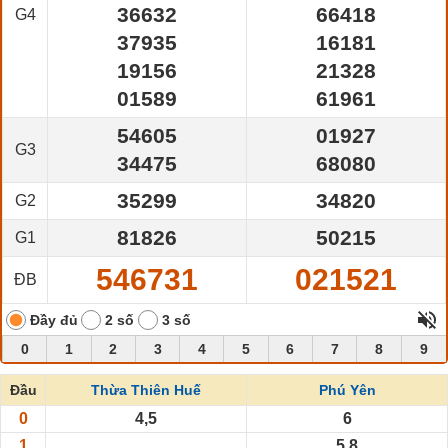
36632
66418
G4
37935
16181
19156
21328
01589
61961
54605
01927
G3
34475
68080
35299
34820
G2
81826
50215
G1
546731
021521
ĐB
0
1
2
3
4
5
6
7
8
9
Đầu
Thừa Thiên Huế
Phú Yên
0
4,5
6
1
5,8