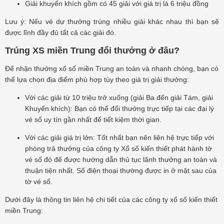
Giải khuyến khích gồm có 45 giải với giá trị là 6 triệu đồng
Lưu ý: Nếu vé dự thưởng trúng nhiều giải khác nhau thì bạn sẽ
được lĩnh đầy đủ tất cả các giải đó.
Trúng XS miền Trung đổi thưởng ở đâu?
Để nhận thưởng xổ số miền Trung an toàn và nhanh chóng, bạn có
thể lựa chọn địa điểm phù hợp tùy theo giá trị giải thưởng:
Với các giải từ 10 triệu trở xuống (giải Ba đến giải Tám, giải
Khuyến khích): Bạn có thể đổi thưởng trực tiếp tại các đại lý
vé số uy tín gần nhất để tiết kiệm thời gian.
Với các giải giá trị lớn: Tốt nhất bạn nên liên hệ trực tiếp với
phòng trả thưởng của công ty Xổ số kiến thiết phát hành tờ
vé số đó để được hướng dẫn thủ tục lãnh thưởng an toàn và
thuận tiện nhất. Số điện thoại thường được in ở mặt sau của
tờ vé số.
Dưới đây là thông tin liên hệ chi tiết của các công ty xổ số kiến thiết
miền Trung: