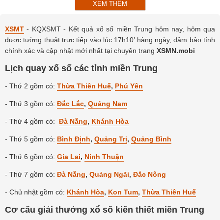
XEM THÊM
XSMT
- KQXSMT - Kết quả xổ số miền Trung hôm nay, hôm qua
được tường thuật trực tiếp vào lúc 17h10’ hàng ngày, đảm bảo tính
chính xác và cập nhật mới nhất tại chuyên trang
XSMN.mobi
Lịch quay xổ số các tỉnh miền Trung
- Thứ 2 gồm có:
Thừa Thiên Huế
,
Phú Yên
- Thứ 3 gồm có:
Đắc Lắc
,
Quảng Nam
- Thứ 4 gồm có:
Đà Nẵng
,
Khánh Hòa
- Thứ 5 gồm có:
Bình Định
,
Quảng Trị
,
Quảng Bình
- Thứ 6 gồm có:
Gia Lai
,
Ninh Thuận
- Thứ 7 gồm có:
Đà Nẵng
,
Quảng Ngãi
,
Đắc Nông
- Chủ nhật gồm có:
Khánh Hòa
,
Kon Tum
,
Thừa Thiên Huế
Cơ cấu giải thưởng xổ số kiến thiết miền Trung