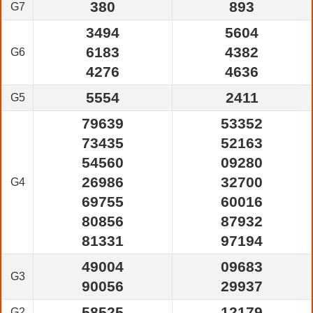
380
893
G7
3494
5604
6183
4382
G6
4276
4636
5554
2411
G5
79639
53352
73435
52163
54560
09280
26986
32700
G4
69755
60016
80856
87932
81331
97194
49004
09683
G3
90056
29937
58525
12179
G2