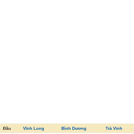
Đầu
Vĩnh Long
Bình Dương
Trà Vinh