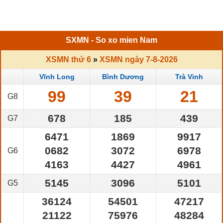
SXMN - So xo mien Nam
XSMN thứ 6
»
XSMN ngày 7-8-2026
Vĩnh Long
Bình Dương
Trà Vinh
99
39
21
G8
678
185
439
G7
6471
1869
9917
0682
3072
6978
G6
4163
4427
4961
5145
3096
5101
G5
36124
54501
47217
21122
75976
48284