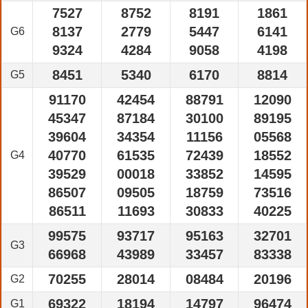
7527
8752
8191
1861
8137
2779
5447
6141
G6
9324
4284
9058
4198
8451
5340
6170
8814
G5
91170
42454
88791
12090
45347
87184
30100
89195
39604
34354
11156
05568
40770
61535
72439
18552
G4
39529
00018
33852
14595
86507
09505
18759
73516
86511
11693
30833
40225
99575
93717
95163
32701
G3
66968
43989
33457
83338
70255
28014
08484
20196
G2
69322
18194
14797
96474
G1