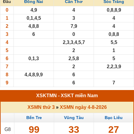
Đầu
Đồng Nai
Cần Thơ
Sóc Trăng
0
4,9
4
0,8,8,9
1
0,1,4,5
3
4
2
4,8,8
7,9
4
3
6
0
0,8,8
4
2,3,3,4,5,7
5,5
5
2
1
6
0,1,3
2,5,8
5
7
2
2,2,3,9
8
4,4,8,9,9
6
9
6
7
XSKTMN - XSKT miền Nam
XSMN thứ 3
»
XSMN ngày 4-8-2026
Bến Tre
Vũng Tàu
Bạc Liêu
99
33
27
G8