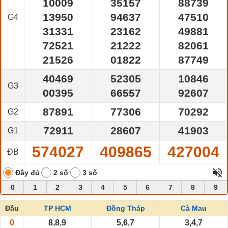
10009
35157
88739
13950
94637
47510
G4
31331
23162
49881
72521
21222
82061
21526
01822
87749
40469
52305
10846
G3
00395
66557
92607
87891
77306
70292
G2
72911
28607
41903
G1
574027
409865
427004
ĐB
0
1
2
3
4
5
6
7
8
9
Đầu
TP HCM
Đồng Tháp
Cà Mau
0
8,8,9
5,6,7
3,4,7