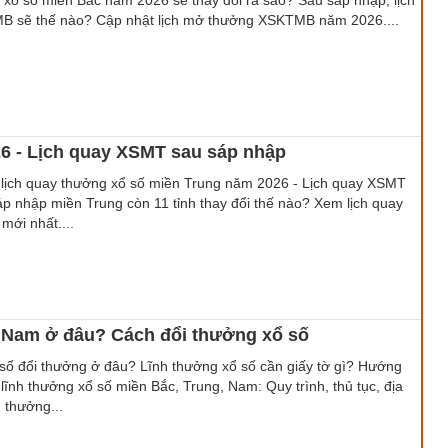
 xổ số miền Bắc năm 2026 sẽ thay đổi ra sao? Sau sáp nhập, lịch
B sẽ thế nào? Cập nhật lịch mở thưởng XSKTMB năm 2026....
6 - Lịch quay XSMT sau sáp nhập
 lịch quay thưởng xổ số miền Trung năm 2026 - Lịch quay XSMT
áp nhập miền Trung còn 11 tỉnh thay đổi thế nào? Xem lịch quay
ới nhất....
, Nam ở đâu? Cách đổi thưởng xổ số
số đổi thưởng ở đâu? Lĩnh thưởng xổ số cần giấy tờ gì? Hướng
lĩnh thưởng xổ số miền Bắc, Trung, Nam: Quy trình, thủ tục, địa
 thưởng...