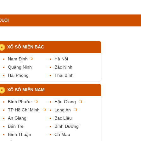
ĐUÔI
XỔ SỐ MIỀN BẮC
Nam Định
Hà Nội
Quảng Ninh
Bắc Ninh
Hải Phòng
Thái Bình
XỔ SỐ MIỀN NAM
Bình Phước
Hậu Giang
TP Hồ Chí Minh
Long An
An Giang
Bạc Liêu
Bến Tre
Bình Dương
Bình Thuận
Cà Mau