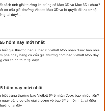
ết cách tính giải thưởng khi trúng số Max 3D và Max 3D+ chưa?
iết cơ cấu giải thưởng Vietlott Max 3D và bí quyết tối ưu cơ hội
ng tại đây!...
6/55 hôm nay mới nhất
biết giải thưởng bao 7, bao 8 Vietlott 6/55 nhận được bao nhiêu
m phá ngay bảng cơ cấu giải thưởng chơi bao Vietlott 6/55 đầy
g chủ chính thức tại đây!...
/45 hôm nay mới nhất
biết trúng thưởng bao Vietlott 6/45 nhận được bao nhiêu tiền?
 ngay bảng cơ cấu giải thưởng vé bao 6/45 mới nhất và điều
thưởng tại đây....