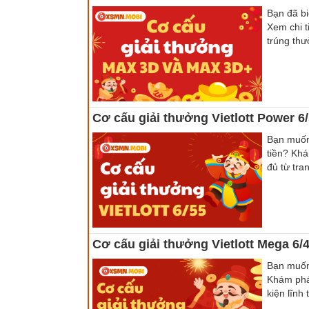
Bạn đã bi
Xem chi t
trúng thưở
Cơ cấu giải thưởng Vietlott Power 
Bạn muốn 
tiền? Khá
đủ từ tran
Cơ cấu giải thưởng Vietlott Mega 6
Bạn muốn 
Khám phá
kiện lĩnh 