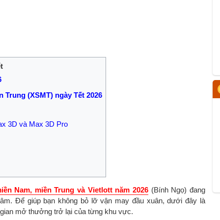
t
6
n Trung (XSMT) ngày Tết 2026
Max 3D và Max 3D Pro
miền Nam, miền Trung và Vietlott năm 2026
(Bính Ngọ) đang
tâm. Để giúp bạn không bỏ lỡ vận may đầu xuân, dưới đây là
ời gian mở thưởng trở lại của từng khu vực.