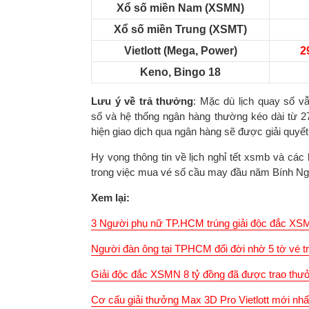
Xổ số miền Nam (XSMN)
Xổ số miền Trung (XSMT)
Vietlott (Mega, Power)
2
Keno, Bingo 18
Lưu ý về trả thưởng
: Mặc dù lịch quay số vẫ
số và hệ thống ngân hàng thường kéo dài từ 27
hiện giao dịch qua ngân hàng sẽ được giải quyế
Hy vọng thông tin về lịch nghỉ tết xsmb và các 
trong việc mua vé số cầu may đầu năm Bính Ng
Xem lại:
3 Người phụ nữ TP.HCM trúng giải độc đắc XSM
Người đàn ông tại TPHCM đổi đời nhờ 5 tờ vé 
Giải độc đắc XSMN 8 tỷ đồng đã được trao thưở
Cơ cấu giải thưởng Max 3D Pro Vietlott mới nhất