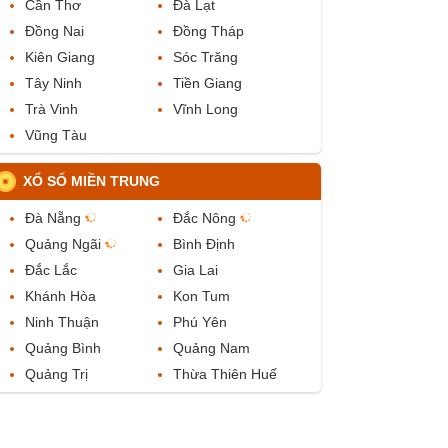
Cần Thơ
Đà Lạt
Đồng Nai
Đồng Tháp
Kiên Giang
Sóc Trăng
Tây Ninh
Tiền Giang
Trà Vinh
Vĩnh Long
Vũng Tàu
XỔ SỐ MIỀN TRUNG
Đà Nẵng
Đắc Nông
Quảng Ngãi
Bình Định
Đắc Lắc
Gia Lai
Khánh Hòa
Kon Tum
Ninh Thuận
Phú Yên
Quảng Bình
Quảng Nam
Quảng Trị
Thừa Thiên Huế