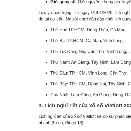
Giờ quay số
: Giữ nguyên khung giờ truy
Lưu ý quan trọng: Từ ngày 01/01/2026, lịch nghỉ
do tái cơ cấu. Người chơi cần cập nhật lịch qua
Thứ Hai: TP.HCM, Đồng Tháp, Cà Mau.
Thứ Ba: TP.HCM, Cà Mau, Vĩnh Long.
Thứ Tư: Đồng Nai, Cần Thơ, Vĩnh Long, 
Thứ Năm: An Giang, Tây Ninh, Lâm Đồng
Thứ Sáu: TP.HCM, Vĩnh Long, Cần Thơ.
Thứ Bảy: TP.HCM, Đồng Nai, Tây Ninh, 
Chủ Nhật: Lâm Đồng, An Giang, Đồng Thá
3. Lịch nghỉ Tết của xổ số Vietlott 20
Lịch nghỉ tết của xổ số Vietlott sẽ có sự phân b
nhanh (Keno, Bingo 18).