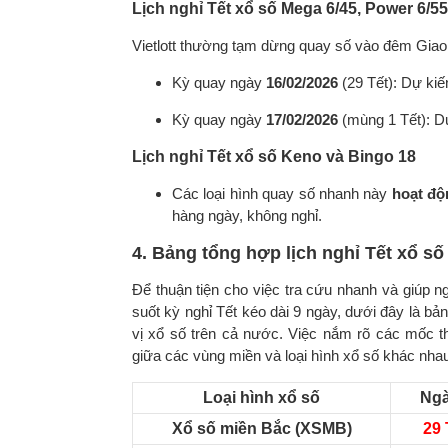
Lịch nghỉ Tết xổ số Mega 6/45, Power 6/5
Vietlott thường tạm dừng quay số vào đêm Giao t
Kỳ quay ngày
16/02/2026
(29 Tết): Dự kiế
Kỳ quay ngày
17/02/2026
(mùng 1 Tết): D
Lịch nghỉ Tết xổ số Keno và Bingo 18
Các loại hình quay số nhanh này
hoạt độ
hàng ngày, không nghỉ.
4. Bảng tổng hợp lịch nghỉ Tết xổ số
Để thuận tiện cho việc tra cứu nhanh và giúp n
suốt kỳ nghỉ Tết kéo dài 9 ngày, dưới đây là bản
vị xổ số trên cả nước. Việc nắm rõ các mốc t
giữa các vùng miền và loại hình xổ số khác nha
Loại hình xổ số
Ngà
Xổ số miền Bắc (XSMB)
29 