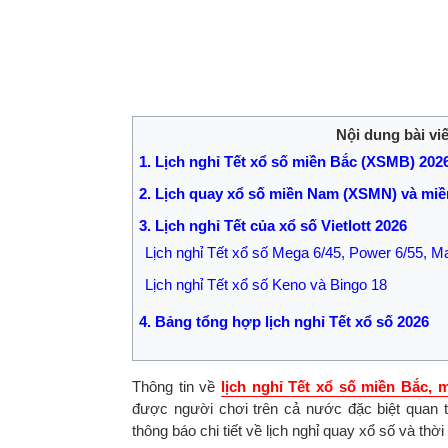
Nội dung bài viế
1. Lịch nghỉ Tết xổ số miền Bắc (XSMB) 202
2. Lịch quay xổ số miền Nam (XSMN) và miề
3. Lịch nghỉ Tết của xổ số Vietlott 2026
Lịch nghỉ Tết xổ số Mega 6/45, Power 6/55, 
Lịch nghỉ Tết xổ số Keno và Bingo 18
4. Bảng tổng hợp lịch nghỉ Tết xổ số 2026
Thông tin về
lịch nghỉ Tết xổ số miền Bắc, 
được người chơi trên cả nước đặc biệt quan 
thông báo chi tiết về lịch nghỉ quay xổ số và th