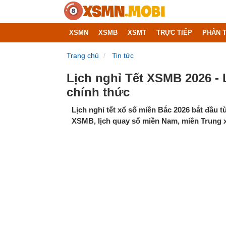
XSMN
XSMB
XSMT
TRỰC TIẾP
PHÂN T
Trang chủ
Tin tức
Lịch nghỉ Tết XSMB 2026 -
chính thức
Lịch nghỉ tết xổ số miền Bắc 2026 bắt đầu 
XSMB, lịch quay số miền Nam, miền Trung xu