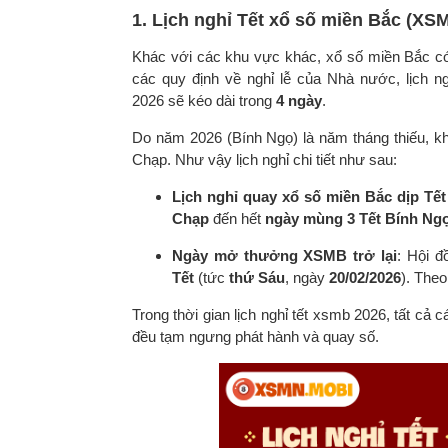
1. Lịch nghỉ Tết xổ số miền Bắc (XS
Khác với các khu vực khác, xổ số miền Bắc có
các quy định về nghỉ lễ của Nhà nước, lịch ng
2026 sẽ kéo dài trong
4 ngày
.
Do năm 2026 (Bính Ngọ) là năm tháng thiếu, k
Chạp. Như vậy lịch nghỉ chi tiết như sau:
Lịch nghỉ quay xổ số miền Bắc dịp Tế
Chạp
đến hết
ngày mùng 3 Tết Bính Ng
Ngày mở thưởng XSMB trở lại
: Hội đ
Tết
(tức
thứ Sáu
, ngày
20/02/2026
). Theo
Trong thời gian lịch nghỉ tết xsmb 2026, tất cả c
đều tạm ngưng phát hành và quay số.