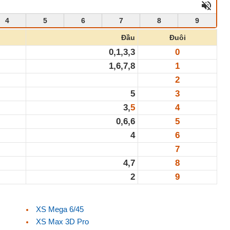
4
5
6
7
8
9
Đầu
Đuôi
0,1,3,3
0
1,6,7,8
1
2
5
3
3,
5
4
0,6,6
5
4
6
7
4,7
8
2
9
XS Mega 6/45
XS Max 3D Pro