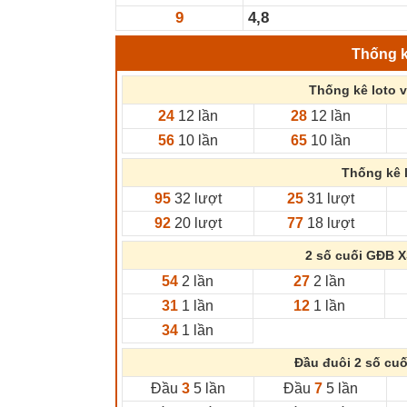
9
4,8
Thống k
Thống kê loto v
24
12 lần
28
12 lần
56
10 lần
65
10 lần
Thống kê 
95
32 lượt
25
31 lượt
92
20 lượt
77
18 lượt
2 số cuối GĐB X
54
2 lần
27
2 lần
31
1 lần
12
1 lần
34
1 lần
Đầu đuôi 2 số cuố
Đầu
3
5 lần
Đầu
7
5 lần