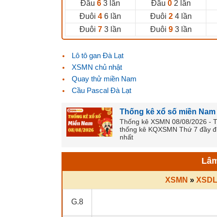
Đầu
6
3 lần
Đầu
0
2 lần
Đuôi
4
6 lần
Đuôi
2
4 lần
Đuôi
7
3 lần
Đuôi
9
3 lần
Lô tô gan Đà Lạt
XSMN chủ nhật
Quay thử miền Nam
Cầu Pascal Đà Lạt
Thống kê xổ số miền Nam 
Thống kê XSMN 08/08/2026 - T
thống kê KQXSMN Thứ 7 đầy đủ
nhất
Lâm
XSMN
»
XSD
G.8