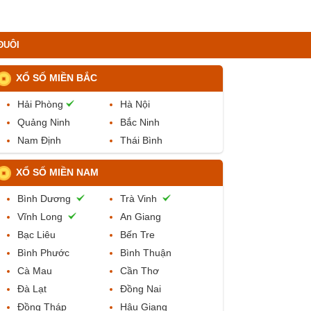
ĐUÔI
XỔ SỐ MIỀN BẮC
Hải Phòng
Hà Nội
Quảng Ninh
Bắc Ninh
Nam Định
Thái Bình
XỔ SỐ MIỀN NAM
Bình Dương
Trà Vinh
Vĩnh Long
An Giang
Bạc Liêu
Bến Tre
Bình Phước
Bình Thuận
Cà Mau
Cần Thơ
Đà Lạt
Đồng Nai
Đồng Tháp
Hậu Giang