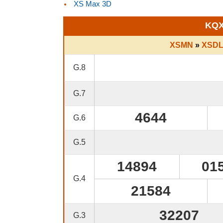
XS Max 3D
KQX
XSMN
»
XSD
G.8
G.7
4644
G.6
G.5
14894
01
G.4
21584
32207
G.3