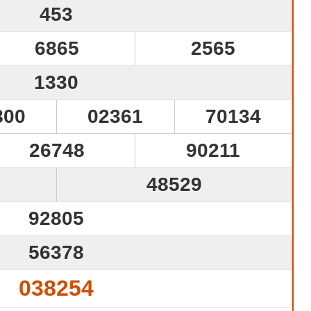
453
6865
2565
1330
800
02361
70134
26748
90211
48529
92805
56378
038254