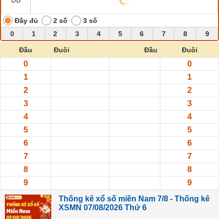
ĐB
0
1
2
3
4
5
6
7
8
9
Đầu
Đuôi
Đầu
Đuôi
0
0
1
1
2
2
3
3
4
4
5
5
6
6
7
7
8
8
9
9
Thống kê xổ số miền Nam 7/8 - Thống kê
XSMN 07/08/2026 Thứ 6