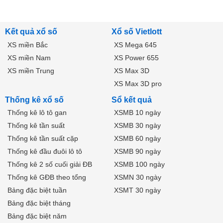
Kết quả xổ số
Xổ số Vietlott
XS miền Bắc
XS Mega 645
XS miền Nam
XS Power 655
XS miền Trung
XS Max 3D
XS Max 3D pro
Thống kê xổ số
Sổ kết quả
Thống kê lô tô gan
XSMB 10 ngày
Thống kê tần suất
XSMB 30 ngày
Thống kê tần suất cặp
XSMB 60 ngày
Thống kê đầu đuôi lô tô
XSMB 90 ngày
Thống kê 2 số cuối giải ĐB
XSMB 100 ngày
Thống kê GĐB theo tổng
XSMN 30 ngày
Bảng đặc biệt tuần
XSMT 30 ngày
Bảng đặc biệt tháng
Bảng đặc biệt năm