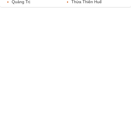
Quảng Trị
Thừa Thiên Huế