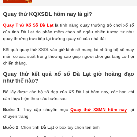
Quay thử KQXSDL hôm nay là gì?
Quay Thử Xổ Số Đà Lạt
là tính năng quay thưởng trò chơi xổ số
của tỉnh Đà Lạt do phần mềm chọn số ngẫu nhiên tương tự như
quay thưởng trực tiếp tại trường quay số của nhà đài.
Kết quả quay thử XSDL vào giờ lành sẽ mang lại những bộ số may
mắn có xác suất trúng thưởng cao giúp người chơi gia tăng cơ hội
chiến thắng.
Quay thử kết quả xổ số Đà Lạt giờ hoàng đạo
như thế nào?
Để lấy được các bộ số đẹp của XS Đà Lạt hôm nay, các bạn chỉ
cần thực hiện theo các bước sau:
Bước 1
: Truy cập chuyên mục
Quay thử XSMN hôm nay​
tại
chuyên trang
Bước 2
: Chọn tỉnh
Đà Lạt
ở box tùy chọn tên tỉnh