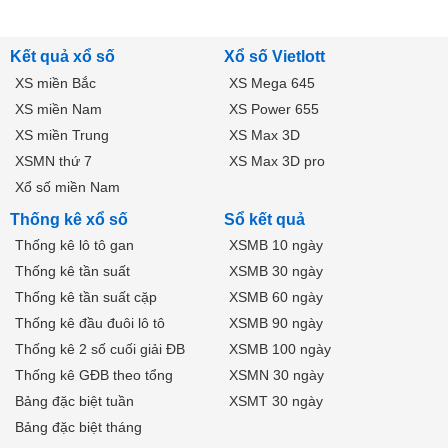
Kết quả xổ số
Xổ số Vietlott
XS miền Bắc
XS Mega 645
XS miền Nam
XS Power 655
XS miền Trung
XS Max 3D
XSMN thứ 7
XS Max 3D pro
Xổ số miền Nam
Thống kê xổ số
Sổ kết quả
Thống kê lô tô gan
XSMB 10 ngày
Thống kê tần suất
XSMB 30 ngày
Thống kê tần suất cặp
XSMB 60 ngày
Thống kê đầu đuôi lô tô
XSMB 90 ngày
Thống kê 2 số cuối giải ĐB
XSMB 100 ngày
Thống kê GĐB theo tổng
XSMN 30 ngày
Bảng đặc biệt tuần
XSMT 30 ngày
Bảng đặc biệt tháng