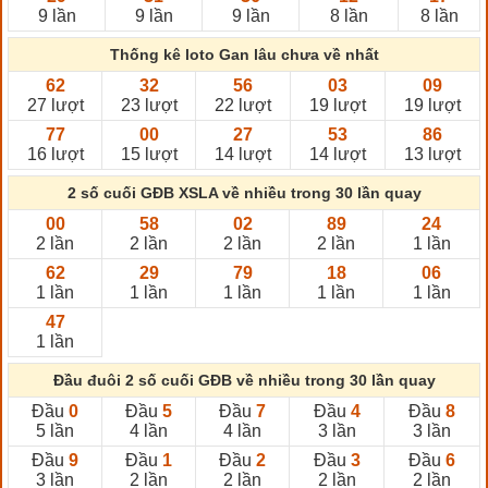
9 lần
9 lần
9 lần
8 lần
8 lần
Thống kê loto Gan lâu chưa về nhất
62
32
56
03
09
27 lượt
23 lượt
22 lượt
19 lượt
19 lượt
77
00
27
53
86
16 lượt
15 lượt
14 lượt
14 lượt
13 lượt
2 số cuối GĐB XSLA về nhiều trong 30 lần quay
00
58
02
89
24
2 lần
2 lần
2 lần
2 lần
1 lần
62
29
79
18
06
1 lần
1 lần
1 lần
1 lần
1 lần
47
1 lần
Đầu đuôi 2 số cuối GĐB về nhiều trong 30 lần quay
Đầu
0
Đầu
5
Đầu
7
Đầu
4
Đầu
8
5 lần
4 lần
4 lần
3 lần
3 lần
Đầu
9
Đầu
1
Đầu
2
Đầu
3
Đầu
6
3 lần
2 lần
2 lần
2 lần
2 lần