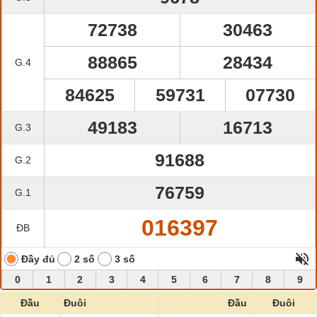
72738
30463
88865
28434
G.4
84625
59731
07730
49183
16713
G.3
91688
G.2
76759
G.1
016397
ĐB
0
1
2
3
4
5
6
7
8
9
Đầu
Đuôi
Đầu
Đuôi