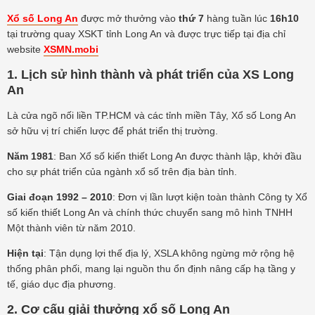
Xổ số Long An
được mở thưởng vào
thứ 7
hàng tuần lúc
16h10
tại trường quay XSKT tỉnh Long An và được trực tiếp tại địa chỉ
website
XSMN.mobi
1. Lịch sử hình thành và phát triển của XS Long
An
Là cửa ngõ nối liền TP.HCM và các tỉnh miền Tây, Xổ số Long An
sở hữu vị trí chiến lược để phát triển thị trường.
Năm 1981
: Ban Xổ số kiến thiết Long An được thành lập, khởi đầu
cho sự phát triển của ngành xổ số trên địa bàn tỉnh.
Giai đoạn 1992 – 2010
: Đơn vị lần lượt kiện toàn thành Công ty Xổ
số kiến thiết Long An và chính thức chuyển sang mô hình TNHH
Một thành viên từ năm 2010.
Hiện tại
: Tận dụng lợi thế địa lý, XSLA không ngừng mở rộng hệ
thống phân phối, mang lại nguồn thu ổn định nâng cấp hạ tầng y
tế, giáo dục địa phương.
2. Cơ cấu giải thưởng xổ số Long An