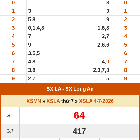
0
3
0
1
3
3
1
2
5,8
9
2
3
0,1,4,8
1,6,8
3
4
7
3,7
4
5
9
2,6,6
5
6
3,5,5
6
7
4,8
4,
9
7
8
3,8
2,3,7,8
8
9
2,
7
5
9
SX LA - SX Long An
XSMN
»
XSLA
thứ 7 »
XSLA 4-7-2026
64
G.8
417
G.7