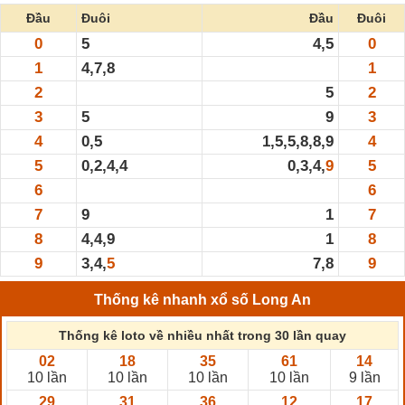
Đầu
Đuôi
Đầu
Đuôi
0
5
4,5
0
1
4,7,8
1
2
5
2
3
5
9
3
4
0,5
1,5,5,8,8,9
4
5
0,2,4,4
0,3,4,
9
5
6
6
7
9
1
7
8
4,4,9
1
8
9
3,4,
5
7,8
9
Thống kê nhanh xổ số Long An
Thống kê loto về nhiều nhất trong 30 lần quay
02
18
35
61
14
10 lần
10 lần
10 lần
10 lần
9 lần
29
31
36
12
17