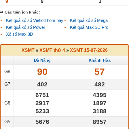
9
9
3
⇒ Các tiện ích khác:
Kết quả xổ số Vietlott hôm nay
Kết quả xổ số Mega
Kết quả xổ số Power
Kết quả Max 3D Pro
Xổ số Max 3D
XSMT
»
XSMT thứ 4
»
XSMT 15-07-2026
Đà Nẵng
Khánh Hòa
90
57
G8
402
482
G7
6751
4395
2917
1897
G6
5233
3188
5676
8957
G5