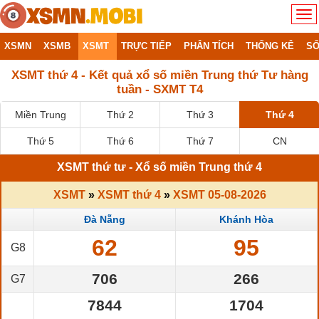
XSMN
XSMB
XSMT
TRỰC TIẾP
PHÂN TÍCH
THỐNG KÊ
SỔ
XSMT thứ 4 - Kết quả xổ số miền Trung thứ Tư hàng
tuần - SXMT T4
Miền Trung
Thứ 2
Thứ 3
Thứ 4
Thứ 5
Thứ 6
Thứ 7
CN
XSMT thứ tư - Xổ số miền Trung thứ 4
XSMT
»
XSMT thứ 4
»
XSMT 05-08-2026
Đà Nẵng
Khánh Hòa
62
95
G8
706
266
G7
7844
1704