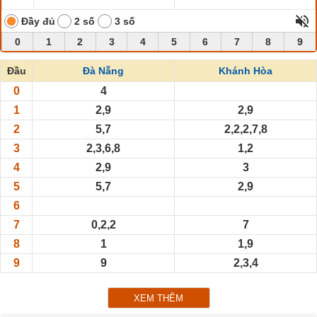
0
1
2
3
4
5
6
7
8
9
Đầu
Đà Nẵng
Khánh Hòa
0
4
1
2,9
2,9
2
5,7
2,2,2,7,8
3
2,3,6,8
1,2
4
2,9
3
5
5,7
2,9
6
7
0,2,2
7
8
1
1,9
9
9
2,3,4
XEM THÊM