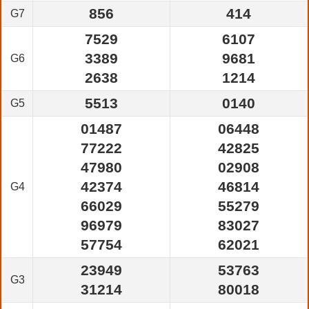
856
414
G7
7529
6107
3389
9681
G6
2638
1214
5513
0140
G5
01487
06448
77222
42825
47980
02908
42374
46814
G4
66029
55279
96979
83027
57754
62021
23949
53763
G3
31214
80018