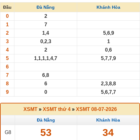
Đầu
Đà Nẵng
Khánh Hòa
0
2
1
7
2
1,4
5,6,9
3
0,2,3
1
4
2
0,6
5
1,1,1,1,4,7
5,7,7,9
6
7
6,8
8
6
2,3,8,8
9
0
5,6,7,7
XSMT
»
XSMT thứ 4
»
XSMT 08-07-2026
Đà Nẵng
Khánh Hòa
53
34
G8