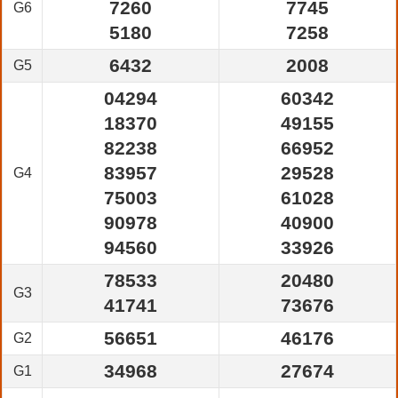
7260
7745
G6
5180
7258
6432
2008
G5
04294
60342
18370
49155
82238
66952
83957
29528
G4
75003
61028
90978
40900
94560
33926
78533
20480
G3
41741
73676
56651
46176
G2
34968
27674
G1