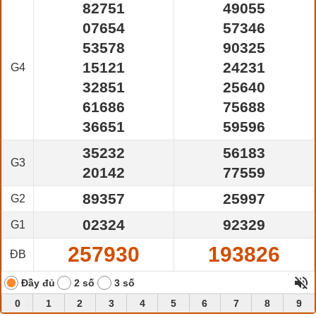
82751
49055
07654
57346
53578
90325
15121
24231
G4
32851
25640
61686
75688
36651
59596
35232
56183
G3
20142
77559
89357
25997
G2
02324
92329
G1
257930
193826
ĐB
0
1
2
3
4
5
6
7
8
9