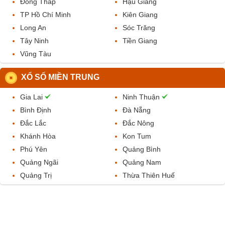
Đồng Tháp
Hậu Giang
TP Hồ Chí Minh
Kiên Giang
Long An
Sóc Trăng
Tây Ninh
Tiền Giang
Vũng Tàu
XỔ SỐ MIỀN TRUNG
Gia Lai
Ninh Thuận
Bình Định
Đà Nẵng
Đắc Lắc
Đắc Nông
Khánh Hòa
Kon Tum
Phú Yên
Quảng Bình
Quảng Ngãi
Quảng Nam
Quảng Trị
Thừa Thiên Huế