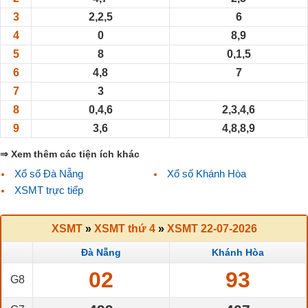
3
2,2,5
6
4
0
8,9
5
8
0,1,5
6
4,8
7
7
3
8
0,4,6
2,3,4,6
9
3,6
4,8,8,9
⇒ Xem thêm các tiện ích khác
Xổ số Đà Nẵng
Xổ số Khánh Hòa
XSMT trực tiếp
XSMT
»
XSMT thứ 4
»
XSMT 22-07-2026
Đà Nẵng
Khánh Hòa
02
93
G8