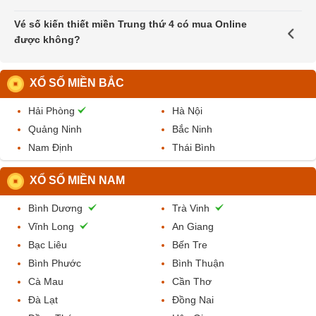
Vé số kiến thiết miền Trung thứ 4 có mua Online
được không?
XỔ SỐ MIỀN BẮC
Hải Phòng
Hà Nội
Quảng Ninh
Bắc Ninh
Nam Định
Thái Bình
XỔ SỐ MIỀN NAM
Bình Dương
Trà Vinh
Vĩnh Long
An Giang
Bạc Liêu
Bến Tre
Bình Phước
Bình Thuận
Cà Mau
Cần Thơ
Đà Lạt
Đồng Nai