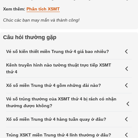
Xem thêm:
Phân tích XSMT
Chúc các bạn may mắn và thành công!
Câu hỏi thường gặp
Vé số kiến thiết miền Trung thứ 4 giá bao nhiêu?
Kênh truyền hình nào tường thuật trực tiếp XSMT
thứ 4
Xổ số miền Trung thứ 4 gồm những đài nào?
Vé số trúng thưởng của XSMT thứ 4 bị rách có nhận
thưởng được không?
Xổ số miền Trung thứ 4 hàng tuần quay ở đâu?
Trúng XSKT miền Trung thứ 4 lĩnh thưởng ở đâu?