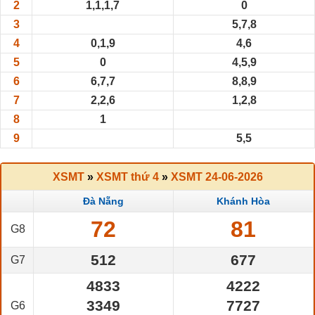
2
1,1,1,7
0
3
5,7,8
4
0,1,9
4,6
5
0
4,5,9
6
6,7,7
8,8,9
7
2,2,6
1,2,8
8
1
9
5,5
XSMT
»
XSMT thứ 4
»
XSMT 24-06-2026
Đà Nẵng
Khánh Hòa
72
81
G8
512
677
G7
4833
4222
3349
7727
G6