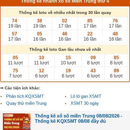
Thống kê nhanh xổ số Miền Trung thứ 4
Thống kê loto về nhiều nhất trong 30 lần quay
74
38
02
85
76
19 lần
19 lần
17 lần
17 lần
17 lần
57
05
46
22
48
17 lần
16 lần
16 lần
16 lần
16 lần
Thống kê loto Gan lâu chưa về nhất
05
10
15
09
85
11 lượt
11 lượt
10 lượt
8 lượt
8 lượt
75
12
19
43
89
7 lượt
6 lượt
6 lượt
6 lượt
6 lượt
⇒ Các tiện ích khác:
Phân tích KQXSMT
Lô tô gan XSMT
Quay thử miền Trung
XSMT 30 ngày
Thống kê xổ số miền Trung 08/08/2026 -
Thống kê KQXSMT 08/08 đầy đủ