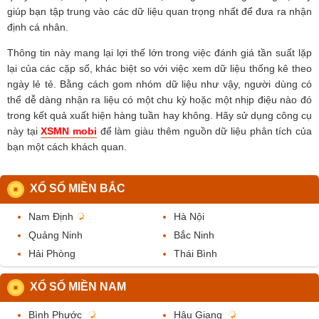
giúp bạn tập trung vào các dữ liệu quan trọng nhất để đưa ra nhận
định cá nhân.
Thông tin này mang lại lợi thế lớn trong việc đánh giá tần suất lặp
lại của các cặp số, khác biệt so với việc xem dữ liệu thống kê theo
ngày lẻ tẻ. Bằng cách gom nhóm dữ liệu như vậy, người dùng có
thể dễ dàng nhận ra liệu có một chu kỳ hoặc một nhịp điệu nào đó
trong kết quả xuất hiện hàng tuần hay không. Hãy sử dụng công cụ
này tại
XSMN mobi
để làm giàu thêm nguồn dữ liệu phân tích của
bạn một cách khách quan.
XỔ SỐ MIỀN BẮC
Nam Định
Hà Nội
Quảng Ninh
Bắc Ninh
Hải Phòng
Thái Bình
XỔ SỐ MIỀN NAM
Bình Phước
Hậu Giang