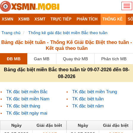
XSMN
XSMB
XSMT
TRỰC TIẾP
PHÂN TÍCH
THỐNG KÊ
SỔ
Trang chủ
Thống kê giải đặc biệt miền Bắc theo tuần
Bảng đặc biệt tuần - Thống Kê Giải Đặc Biệt theo tuần -
Kết quả theo tuần
ĐB MB
Gan MB
Quay thử MB
Phân tích MB
Bảng đặc biệt miền Bắc theo tuần từ 09-07-2026 đến 08-
08-2026
TK đặc biệt miền Bắc
TK đặc biệt miền Trung
TK đặc biệt miền Nam
TK đặc biệt tuần
TK đặc biệt tháng
TK đặc biệt năm
TK đặc biệt ngày mai
Ngày
Giải đặc biêt
Ngày
Giải đặc biệt