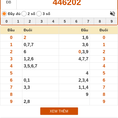
446202
ĐB
0
1
2
3
4
5
6
7
8
9
Đầu
Đuôi
Đầu
Đuôi
0
2
1,6
0
1
0,7,7
3,6
1
2
6
0
,3,9
2
3
1,2,6
4,7,7
3
4
3,5,6,7
4
5
4
5
6
0,1
2,3,4
6
7
3,3
1,1,4
7
8
9
8
9
2,8
9
XEM THÊM