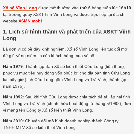
Xổ số Vĩnh Long
được mở thưởng vào
thứ 6
hàng tuần lúc
16h10
tại trường quay XSKT tỉnh Vĩnh Long và được trực tiếp tại địa chỉ
website
XSMN.mobi
1. Lịch sử hình thành và phát triển của XSKT Vĩnh
Long
Là đơn vị có bề dày kinh nghiệm, Xổ số Vĩnh Long liên tục đổi mới
để giữ vững niềm tin của khách hàng mua vé số.
Năm 1979
: Thành lập Ban Xổ số kiến thiết Cửu Long (tiền thân),
phục vụ mục tiêu huy động vốn phúc lợi cho địa bàn tỉnh Cửu Long
lúc bấy giờ (tỉnh Cửu Long gồm Vĩnh Long và Trà Vinh, thành lập
năm 1976).
Năm 1992
: Sau khi tỉnh Cửu Long được chia tách để tái lập hai tỉnh
Vĩnh Long và Trà Vinh (chính thức hoạt động từ tháng 5/1992), đơn
vị mang tên Công ty Xổ số kiến thiết Vĩnh Long.
Năm 2010
: Chuyển đổi mô hình doanh nghiệp thành Công ty
TNHH MTV Xổ số kiến thiết Vĩnh Long.