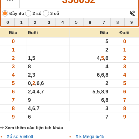
0
1
2
3
4
5
6
7
8
9
Đầu
Đuôi
Đầu
Đuôi
0
5
0
1
2
1
2
1,5
4,
5
,6
2
3
8
4
3
4
2,3
6,6,8
4
5
0,
2
,6,6
2
5
6
2,4,4,7
5,5,8,9
6
7
9
6,8
7
8
4,6,7
3
8
9
6
7
9
⇒ Xem thêm các tiện ích khác
Xổ số Vietlott
XS Mega 6/45