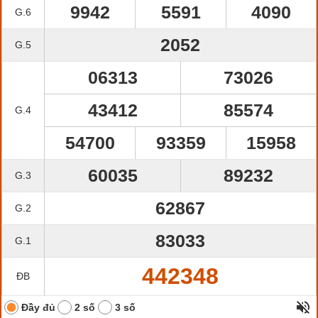
9942
5591
4090
G.6
2052
G.5
06313
73026
43412
85574
G.4
54700
93359
15958
60035
89232
G.3
62867
G.2
83033
G.1
442348
ĐB