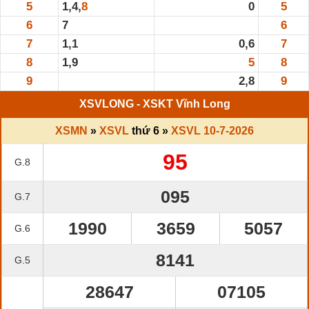
5
1,4,
8
0
5
6
7
6
7
1,1
0,6
7
8
1,9
5
8
9
2,8
9
XSVLONG - XSKT Vĩnh Long
XSMN
»
XSVL
thứ 6 »
XSVL 10-7-2026
95
G.8
095
G.7
1990
3659
5057
G.6
8141
G.5
28647
07105