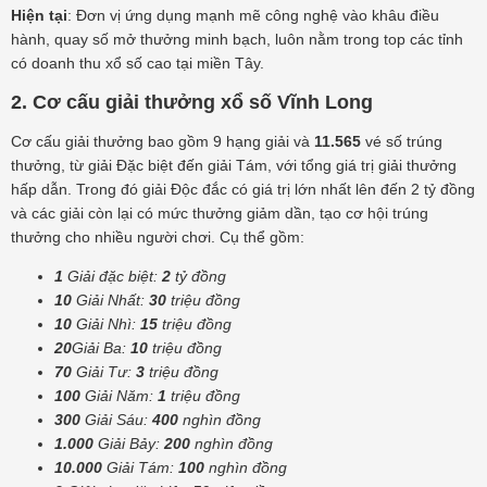
Hiện tại
: Đơn vị ứng dụng mạnh mẽ công nghệ vào khâu điều
hành, quay số mở thưởng minh bạch, luôn nằm trong top các tỉnh
có doanh thu xổ số cao tại miền Tây.
2. Cơ cấu giải thưởng xổ số Vĩnh Long
Cơ cấu giải thưởng bao gồm 9 hạng giải và
11.565
vé số trúng
thưởng, từ giải Đặc biệt đến giải Tám, với tổng giá trị giải thưởng
hấp dẫn. Trong đó giải Độc đắc có giá trị lớn nhất lên đến 2 tỷ đồng
và các giải còn lại có mức thưởng giảm dần, tạo cơ hội trúng
thưởng cho nhiều người chơi. Cụ thể gồm:
1
Giải đặc biệt:
2
tỷ đồng
10
Giải Nhất:
30
triệu đồng
10
Giải Nhì:
15
triệu đồng
20
Giải Ba:
10
triệu đồng
70
Giải Tư:
3
triệu đồng
100
Giải Năm:
1
triệu đồng
300
Giải Sáu:
400
nghìn đồng
1.000
Giải Bảy:
200
nghìn đồng
10.000
Giải Tám:
100
nghìn đồng