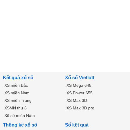
Kết quả xổ số
Xổ số Vietlott
XS miền Bắc
XS Mega 645
XS miền Nam
XS Power 655
XS miền Trung
XS Max 3D
XSMN thứ 6
XS Max 3D pro
Xổ số miền Nam
Thống kê xổ số
Sổ kết quả