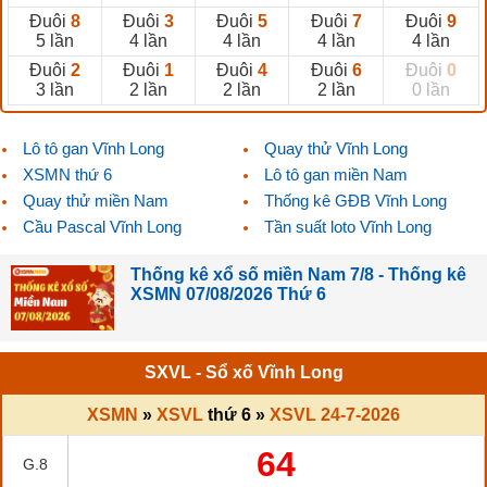
Đuôi
8
Đuôi
3
Đuôi
5
Đuôi
7
Đuôi
9
5 lần
4 lần
4 lần
4 lần
4 lần
Đuôi
2
Đuôi
1
Đuôi
4
Đuôi
6
Đuôi
0
3 lần
2 lần
2 lần
2 lần
0 lần
Lô tô gan Vĩnh Long
Quay thử Vĩnh Long
XSMN thứ 6
Lô tô gan miền Nam
Quay thử miền Nam
Thống kê GĐB Vĩnh Long
Cầu Pascal Vĩnh Long
Tần suất loto Vĩnh Long
Thống kê xổ số miền Nam 7/8 - Thống kê
XSMN 07/08/2026 Thứ 6
SXVL - Sổ xố Vĩnh Long
XSMN
»
XSVL
thứ 6 »
XSVL 24-7-2026
64
G.8