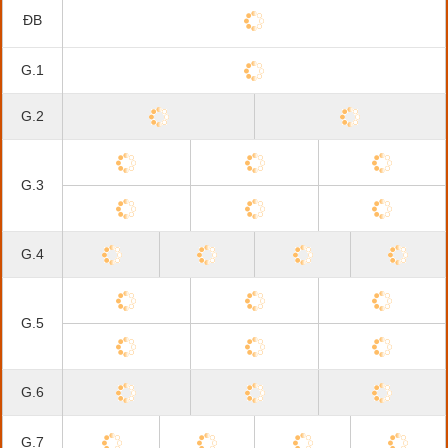
ĐB
G.1
G.2
G.3
G.4
G.5
G.6
G.7