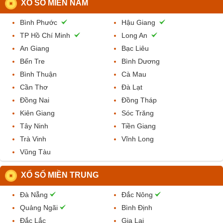
XỔ SỐ MIỀN NAM
Bình Phước
Hậu Giang
TP Hồ Chí Minh
Long An
An Giang
Bạc Liêu
Bến Tre
Bình Dương
Bình Thuận
Cà Mau
Cần Thơ
Đà Lạt
Đồng Nai
Đồng Tháp
Kiên Giang
Sóc Trăng
Tây Ninh
Tiền Giang
Trà Vinh
Vĩnh Long
Vũng Tàu
XỔ SỐ MIỀN TRUNG
Đà Nẵng
Đắc Nông
Quảng Ngãi
Bình Định
Đắc Lắc
Gia Lai