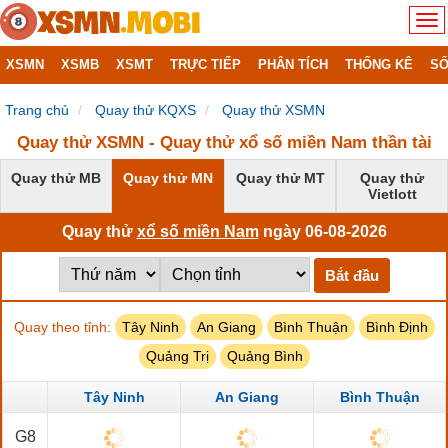
XSMN
XSMB
XSMT
TRỰC TIẾP
PHÂN TÍCH
THỐNG KÊ
SỔ
Trang chủ
Quay thử KQXS
Quay thử XSMN
Quay thử XSMN - Quay thử xổ số miền Nam thần tài
Quay thử MB
Quay thử MN
Quay thử MT
Quay thử
Vietlott
Quay thử
xổ số miền Nam
ngày 06-08-2026
Bắt đầu
Quay theo tỉnh:
Tây Ninh
An Giang
Bình Thuận
Bình Định
Quảng Trị
Quảng Bình
Tây Ninh
An Giang
Bình Thuận
G8