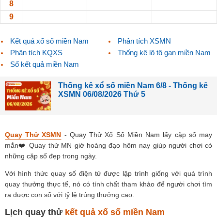
8
9
Kết quả xổ số miền Nam
Phân tích XSMN
Phân tích KQXS
Thống kê lô tô gan miền Nam
Sổ kết quả miền Nam
Thống kê xổ số miền Nam 6/8 - Thống kê
XSMN 06/08/2026 Thứ 5
Quay Thử XSMN
- Quay Thử Xổ Số Miền Nam lấy cặp số may
mắn❤️ Quay thử MN giờ hoàng đạo hôm nay giúp người chơi có
những cặp số đẹp trong ngày.
Với hình thức quay số điện tử được lập trình giống với quá trình
quay thưởng thực tế, nó có tính chất tham khảo để người chơi tìm
ra được con số với tỷ lệ trúng thưởng cao.
Lịch quay thử
kết quả xổ số miền Nam