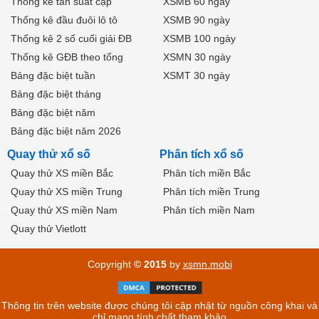
Thống kê tần suất cặp
XSMB 60 ngày
Thống kê đầu đuôi lô tô
XSMB 90 ngày
Thống kê 2 số cuối giải ĐB
XSMB 100 ngày
Thống kê GĐB theo tổng
XSMN 30 ngày
Bảng đặc biệt tuần
XSMT 30 ngày
Bảng đặc biệt tháng
Bảng đặc biệt năm
Bảng đặc biệt năm 2026
Quay thử xổ số
Phân tích xổ số
Quay thử XS miền Bắc
Phân tích miền Bắc
Quay thử XS miền Trung
Phân tích miền Trung
Quay thử XS miền Nam
Phân tích miền Nam
Quay thử Vietlott
Copyright
© 2015
by
xsmn.mobi
Thông tin trên website được chúng tôi cập nhật từ nguồn công khai và
chỉ mang tính chất tham khảo