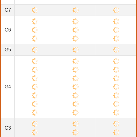
G7
G6
G5
G4
G3