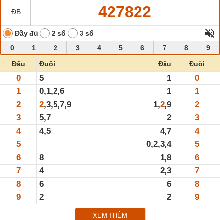
427822
ĐB
0
1
2
3
4
5
6
7
8
9
Đầu
Đuôi
Đầu
Đuôi
0
5
1
0
1
0,1,2,6
1
1
2
2
,3,5,7,9
1,
2
,9
2
3
5,7
2
3
4
4,5
4,7
4
5
0,2,3,4
5
6
8
1,8
6
7
4
2,3
7
8
6
6
8
9
2
2
9
XEM THÊM