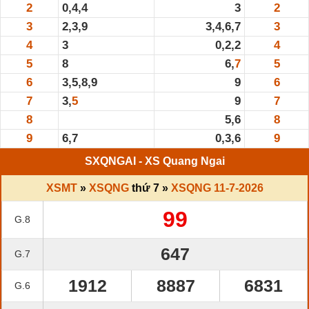
2
0,4,4
3
2
3
2,3,9
3,4,6,7
3
4
3
0,2,2
4
5
8
6,
7
5
6
3,5,8,9
9
6
7
3,
5
9
7
8
5,6
8
9
6,7
0,3,6
9
SXQNGAI - XS Quang Ngai
XSMT
»
XSQNG
thứ 7 »
XSQNG 11-7-2026
99
G.8
647
G.7
1912
8887
6831
G.6