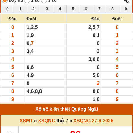
0
1
2
3
4
5
6
7
8
9
Đầu
Đuôi
Đầu
Đuôi
0
1,2,5
2,5,7
0
1
1,9
0,1
1
2
0,
7
0
2
3
3,4
3
3
4
3,6,8
4
5
0,6
0
5
6
4,9
5,8
6
7
0
2
7
8
4,6,8,8
8,8
8
9
1,6
9
Xổ số kiến thiết Quảng Ngãi
XSMT
»
XSQNG
thứ 7 »
XSQNG 27-6-2026