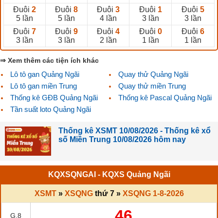
Đuôi
2
Đuôi
8
Đuôi
3
Đuôi
1
Đuôi
5
5 lần
5 lần
4 lần
3 lần
3 lần
Đuôi
7
Đuôi
9
Đuôi
4
Đuôi
0
Đuôi
6
3 lần
3 lần
2 lần
1 lần
1 lần
⇒ Xem thêm các tiện ích khác
Lô tô gan Quảng Ngãi
Quay thử Quảng Ngãi
Lô tô gan miền Trung
Quay thử miền Trung
Thống kê GĐB Quảng Ngãi
Thống kê Pascal Quảng Ngãi
Tần suất loto Quảng Ngãi
Thống kê XSMT 10/08/2026 - Thống kê xổ
số Miền Trung 10/08/2026 hôm nay
KQXSQNGAI - KQXS Quảng Ngãi
XSMT
»
XSQNG
thứ 7 »
XSQNG 1-8-2026
46
G.8