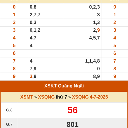
0
0,8
0,2,3
0
1
2,7,7
3
1
2
0,3
1,3
2
3
0,1,2
2,
9
3
4
4,7
4,5,7
4
5
4
5
6
6
7
4
1,1,4,8
7
8
7,9
0
8
9
3
,9
8,9
9
XSKT Quảng Ngãi
XSMT
»
XSQNG
thứ 7 »
XSQNG 4-7-2026
56
G.8
801
G.7