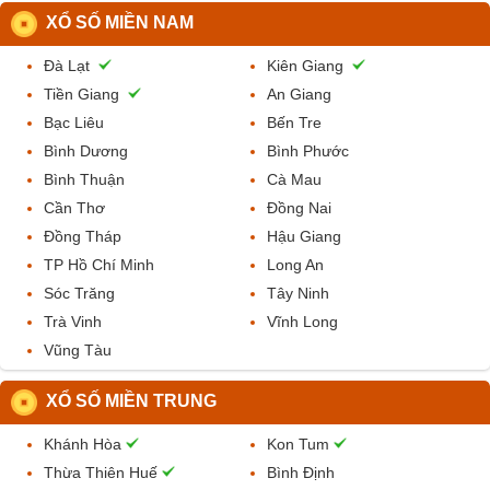
XỔ SỐ MIỀN NAM
Đà Lạt
Kiên Giang
Tiền Giang
An Giang
Bạc Liêu
Bến Tre
Bình Dương
Bình Phước
Bình Thuận
Cà Mau
Cần Thơ
Đồng Nai
Đồng Tháp
Hậu Giang
TP Hồ Chí Minh
Long An
Sóc Trăng
Tây Ninh
Trà Vinh
Vĩnh Long
Vũng Tàu
XỔ SỐ MIỀN TRUNG
Khánh Hòa
Kon Tum
Thừa Thiên Huế
Bình Định