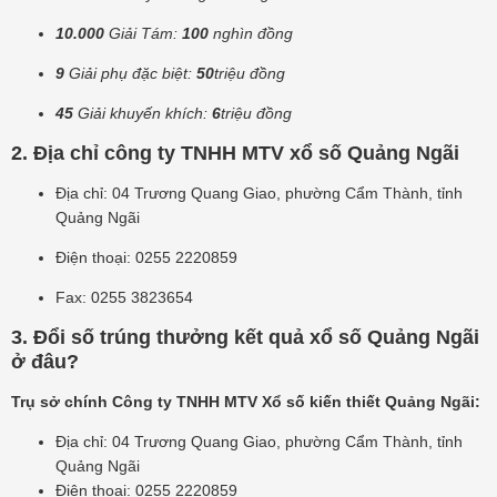
10.000
Giải Tám:
100
nghìn đồng
9
Giải phụ đặc biệt:
50
triệu đồng
45
Giải khuyến khích:
6
triệu đồng
2. Địa chỉ công ty TNHH MTV xổ số Quảng Ngãi
Địa chỉ: 04 Trương Quang Giao, phường Cẩm Thành, tỉnh
Quảng Ngãi
Điện thoại: 0255 2220859
Fax: 0255 3823654
3. Đổi số trúng thưởng kết quả xổ số Quảng Ngãi
ở đâu?
Trụ sở chính Công ty TNHH MTV Xổ số kiến thiết Quảng Ngãi:
Địa chỉ: 04 Trương Quang Giao, phường Cẩm Thành, tỉnh
Quảng Ngãi
Điện thoại: 0255 2220859