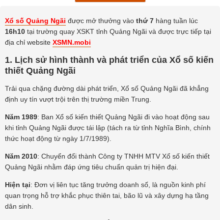
Xổ số Quảng Ngãi
được mở thưởng vào
thứ 7
hàng tuần lúc
16h10
tại trường quay XSKT tỉnh Quảng Ngãi và được trực tiếp tại
địa chỉ website
XSMN.mobi
1. Lịch sử hình thành và phát triển của Xổ số kiến
thiết Quảng Ngãi
Trải qua chặng đường dài phát triển, Xổ số Quảng Ngãi đã khẳng
định uy tín vượt trội trên thị trường miền Trung.
Năm 1989
: Ban Xổ số kiến thiết Quảng Ngãi đi vào hoạt động sau
khi tỉnh Quảng Ngãi được tái lập (tách ra từ tỉnh Nghĩa Bình, chính
thức hoạt động từ ngày 1/7/1989).
Năm 2010
: Chuyển đổi thành Công ty TNHH MTV Xổ số kiến thiết
Quảng Ngãi nhằm đáp ứng tiêu chuẩn quản trị hiện đại.
Hiện tại
: Đơn vị liên tục tăng trưởng doanh số, là nguồn kinh phí
quan trọng hỗ trợ khắc phục thiên tai, bão lũ và xây dựng hạ tầng
dân sinh.