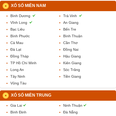
XỔ SỐ MIỀN NAM
Bình Dương
Trà Vinh
Vĩnh Long
An Giang
Bạc Liêu
Bến Tre
Bình Phước
Bình Thuận
Cà Mau
Cần Thơ
Đà Lạt
Đồng Nai
Đồng Tháp
Hậu Giang
TP Hồ Chí Minh
Kiên Giang
Long An
Sóc Trăng
Tây Ninh
Tiền Giang
Vũng Tàu
XỔ SỐ MIỀN TRUNG
Gia Lai
Ninh Thuận
Bình Định
Đà Nẵng