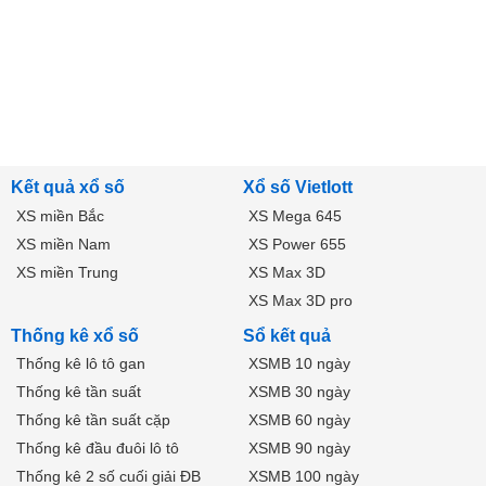
Kết quả xổ số
Xổ số Vietlott
XS miền Bắc
XS Mega 645
XS miền Nam
XS Power 655
XS miền Trung
XS Max 3D
XS Max 3D pro
Thống kê xổ số
Sổ kết quả
Thống kê lô tô gan
XSMB 10 ngày
Thống kê tần suất
XSMB 30 ngày
Thống kê tần suất cặp
XSMB 60 ngày
Thống kê đầu đuôi lô tô
XSMB 90 ngày
Thống kê 2 số cuối giải ĐB
XSMB 100 ngày