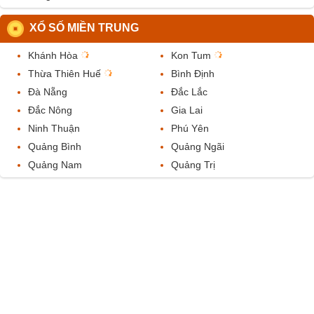
XỔ SỐ MIỀN TRUNG
Khánh Hòa
Kon Tum
Thừa Thiên Huế
Bình Định
Đà Nẵng
Đắc Lắc
Đắc Nông
Gia Lai
Ninh Thuận
Phú Yên
Quảng Bình
Quảng Ngãi
Quảng Nam
Quảng Trị