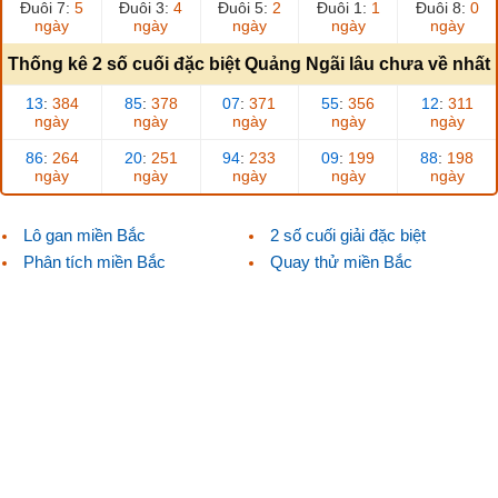
Đuôi 7:
5
Đuôi 3:
4
Đuôi 5:
2
Đuôi 1:
1
Đuôi 8:
0
ngày
ngày
ngày
ngày
ngày
Thống kê 2 số cuối đặc biệt Quảng Ngãi lâu chưa về nhất
13
:
384
85
:
378
07
:
371
55
:
356
12
:
311
ngày
ngày
ngày
ngày
ngày
86
:
264
20
:
251
94
:
233
09
:
199
88
:
198
ngày
ngày
ngày
ngày
ngày
Lô gan miền Bắc
2 số cuối giải đặc biệt
Phân tích miền Bắc
Quay thử miền Bắc