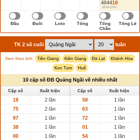
4044
18
08-08-2026
Đầu
Đuôi
Loto
Tổng
Tổng
Tổng Lẻ
Chẵn
TK 2 số cuối
tuần
Xem theo tỉnh:
Tiền Giang
Kiên Giang
Đà Lạt
Khánh Hòa
Kon Tum
Huế
10 cặp số ĐB Quảng Ngãi về nhiều nhất
Cặp số
Xuất hiện
Cặp số
Xuất hiện
18
2 lần
58
1 lần
75
2 lần
63
1 lần
97
1 lần
72
1 lần
38
1 lần
01
1 lần
00
1 lần
54
1 lần