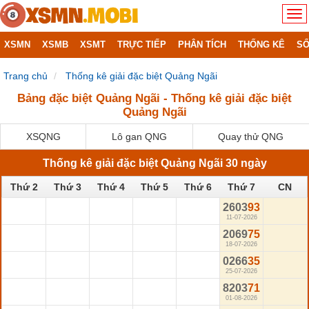
XSMN
XSMB
XSMT
TRỰC TIẾP
PHÂN TÍCH
THỐNG KÊ
SỔ
Trang chủ
Thống kê giải đặc biệt Quảng Ngãi
Bảng đặc biệt Quảng Ngãi - Thống kê giải đặc biệt
Quảng Ngãi
XSQNG
Lô gan QNG
Quay thử QNG
Thống kê giải đặc biệt Quảng Ngãi 30 ngày
Thứ 2
Thứ 3
Thứ 4
Thứ 5
Thứ 6
Thứ 7
CN
2603
93
11-07-2026
2069
75
18-07-2026
0266
35
25-07-2026
8203
71
01-08-2026