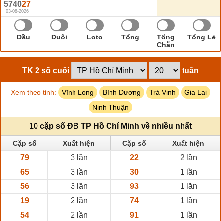
5740
27
03-08-2026
Đầu
Đuôi
Loto
Tổng
Tổng
Tổng Lẻ
Chẵn
TK 2 số cuối
tuần
Xem theo tỉnh:
Vĩnh Long
Bình Dương
Trà Vinh
Gia Lai
Ninh Thuận
10 cặp số ĐB TP Hồ Chí Minh về nhiều nhất
Cặp số
Xuất hiện
Cặp số
Xuất hiện
79
3 lần
22
2 lần
65
3 lần
30
1 lần
56
3 lần
93
1 lần
19
2 lần
74
1 lần
54
2 lần
91
1 lần