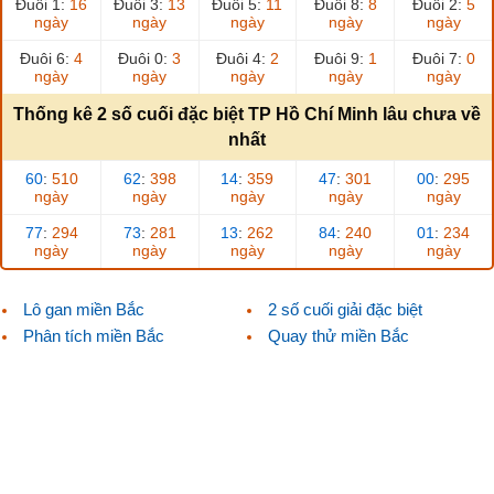
Đuôi 1:
16
Đuôi 3:
13
Đuôi 5:
11
Đuôi 8:
8
Đuôi 2:
5
ngày
ngày
ngày
ngày
ngày
Đuôi 6:
4
Đuôi 0:
3
Đuôi 4:
2
Đuôi 9:
1
Đuôi 7:
0
ngày
ngày
ngày
ngày
ngày
Thống kê 2 số cuối đặc biệt TP Hồ Chí Minh lâu chưa về
nhất
60
:
510
62
:
398
14
:
359
47
:
301
00
:
295
ngày
ngày
ngày
ngày
ngày
77
:
294
73
:
281
13
:
262
84
:
240
01
:
234
ngày
ngày
ngày
ngày
ngày
Lô gan miền Bắc
2 số cuối giải đặc biệt
Phân tích miền Bắc
Quay thử miền Bắc