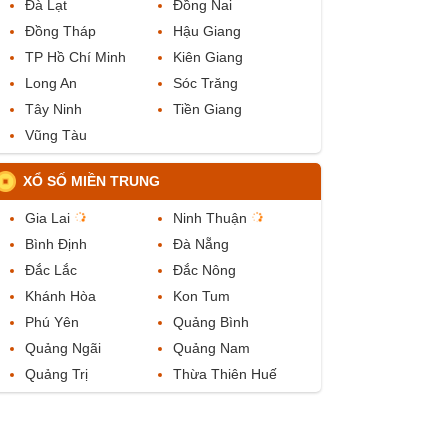
Đà Lạt
Đồng Nai
Đồng Tháp
Hậu Giang
TP Hồ Chí Minh
Kiên Giang
Long An
Sóc Trăng
Tây Ninh
Tiền Giang
Vũng Tàu
XỔ SỐ MIỀN TRUNG
Gia Lai
Ninh Thuận
Bình Định
Đà Nẵng
Đắc Lắc
Đắc Nông
Khánh Hòa
Kon Tum
Phú Yên
Quảng Bình
Quảng Ngãi
Quảng Nam
Quảng Trị
Thừa Thiên Huế