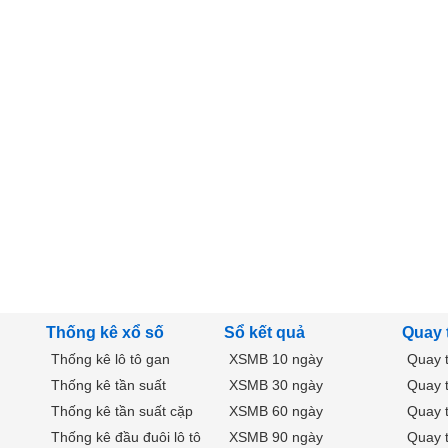
Thống kê xổ số
Sổ kết quả
Quay 
Thống kê lô tô gan
XSMB 10 ngày
Quay 
Thống kê tần suất
XSMB 30 ngày
Quay 
Thống kê tần suất cặp
XSMB 60 ngày
Quay 
Thống kê đầu đuôi lô tô
XSMB 90 ngày
Quay t