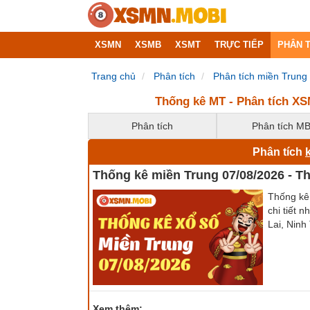
XSMN
XSMB
XSMT
TRỰC TIẾP
PHÂN T
Trang chủ
Phân tích
Phân tích miền Trung
Thống kê MT - Phân tích XS
Phân tích
Phân tích M
Phân tích
Thống kê miền Trung 07/08/2026 - T
Thống kê
chi tiết 
Lai, Ninh
Xem thêm: