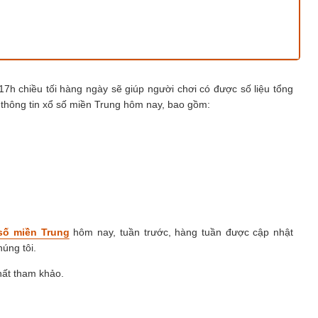
 17h chiều tối hàng ngày sẽ giúp người chơi có được số liệu tổng
 thông tin xổ số miền Trung hôm nay, bao gồm:
số miền Trung
hôm nay, tuần trước, hàng tuần được cập nhật
húng tôi.
hất tham khảo.