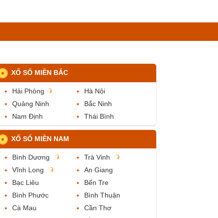
XỔ SỐ MIỀN BẮC
Hải Phòng
Hà Nội
Quảng Ninh
Bắc Ninh
Nam Định
Thái Bình
XỔ SỐ MIỀN NAM
Bình Dương
Trà Vinh
Vĩnh Long
An Giang
Bạc Liêu
Bến Tre
Bình Phước
Bình Thuận
Cà Mau
Cần Thơ