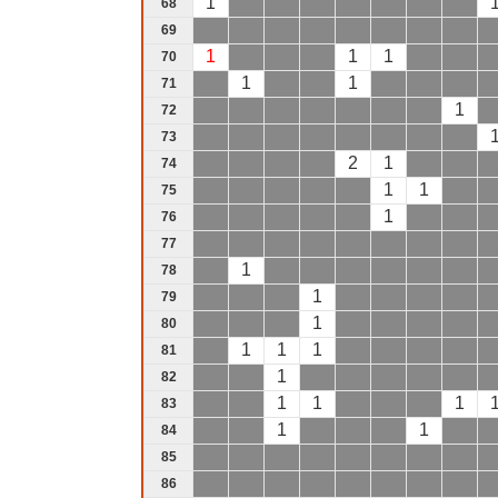
1
68
69
1
1
1
70
1
1
71
1
72
73
2
1
74
1
1
75
1
76
77
1
78
1
79
1
80
1
1
1
81
1
82
1
1
1
83
1
1
84
85
86