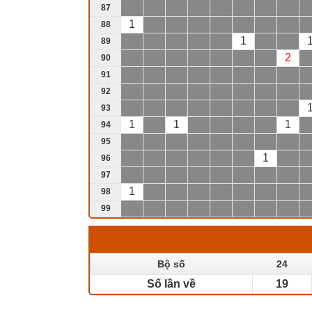
87
1
88
1
89
2
90
91
92
93
1
1
1
94
95
1
96
97
1
98
99
Bộ số
24
Số lần về
19