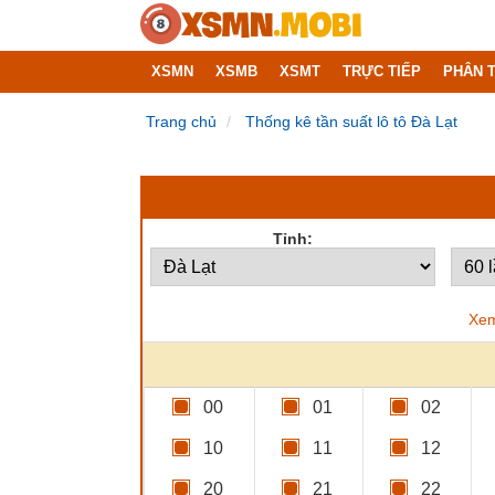
XSMN
XSMB
XSMT
TRỰC TIẾP
PHÂN T
Trang chủ
Thống kê tần suất lô tô Đà Lạt
Tỉnh:
Xem
00
01
02
10
11
12
20
21
22