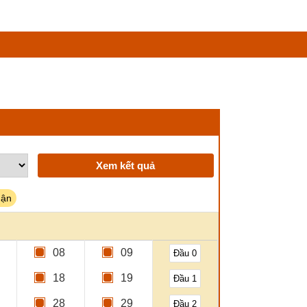
Xem kết quả
uận
08
09
Đầu 0
18
19
Đầu 1
28
29
Đầu 2