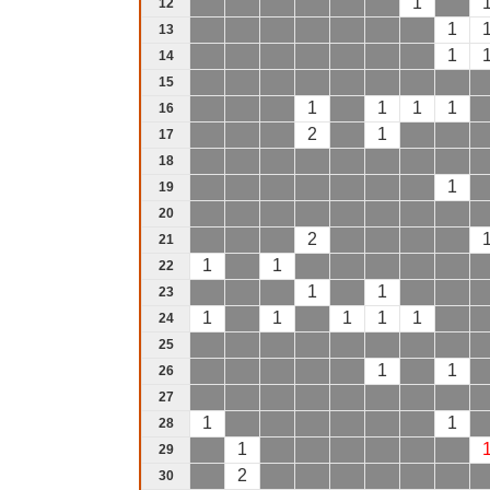
1
12
1
13
1
14
15
1
1
1
1
16
2
1
17
18
1
19
20
2
21
1
1
22
1
1
23
1
1
1
1
1
24
25
1
1
26
27
1
1
28
1
29
2
30