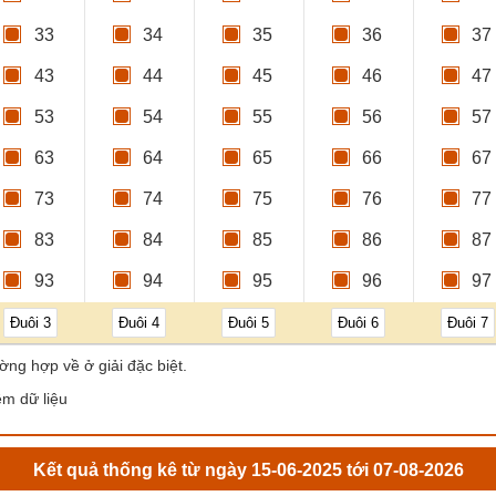
33
34
35
36
37
43
44
45
46
47
53
54
55
56
57
63
64
65
66
67
73
74
75
76
77
83
84
85
86
87
93
94
95
96
97
Đuôi 3
Đuôi 4
Đuôi 5
Đuôi 6
Đuôi 7
ờng hợp về ở giải đặc biệt.
êm dữ liệu
Kết quả thống kê từ ngày 15-06-2025 tới 07-08-2026