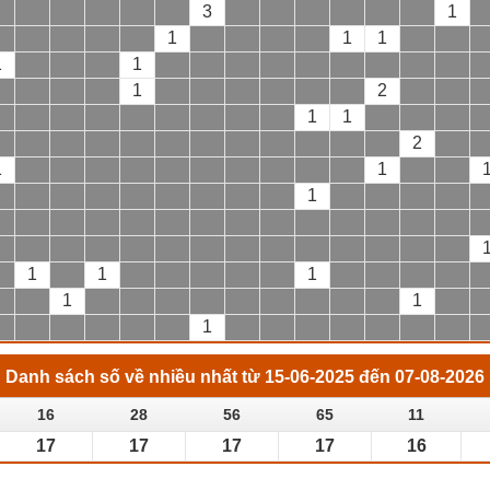
3
1
1
1
1
1
1
1
2
1
1
2
1
1
1
1
1
1
1
1
1
Danh sách số về nhiều nhất từ 15-06-2025 đến 07-08-2026
16
28
56
65
11
17
17
17
17
16