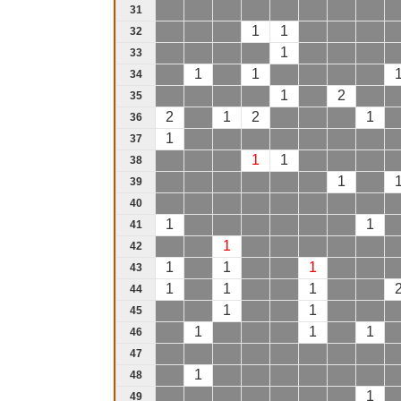
31
1
1
32
1
33
1
1
34
1
2
35
2
1
2
1
36
1
37
1
1
38
1
39
40
1
1
41
1
42
1
1
1
43
1
1
1
44
1
1
45
1
1
1
46
47
1
48
1
49