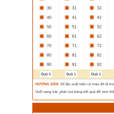
30
31
32
40
41
42
50
51
52
60
61
62
70
71
72
80
81
82
90
91
92
Đuôi 0
Đuôi 1
Đuôi 2
HƯỚNG DẪN:
Số lần xuất hiện có màu đỏ là trư
Vuốt sang trái, phải của bảng kết quả để xem th