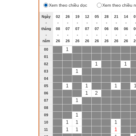
Xem theo chiều dọc
Xem theo chiều 
Ngày
02
26
19
12
05
28
21
14
0
-
-
-
-
-
-
-
-
-
tháng
08
07
07
07
07
06
06
06
0
-
-
-
-
-
-
-
-
-
năm
26
26
26
26
26
26
26
26
2
1
00
01
1
1
02
1
03
04
1
1
1
05
1
2
06
1
07
08
1
09
1
1
1
10
1
1
1
11