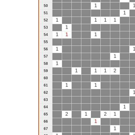
1
50
1
51
1
1
1
1
52
1
53
1
1
1
54
55
1
56
1
57
1
58
1
1
1
2
59
60
1
1
61
62
63
1
64
2
1
2
1
65
1
66
1
67