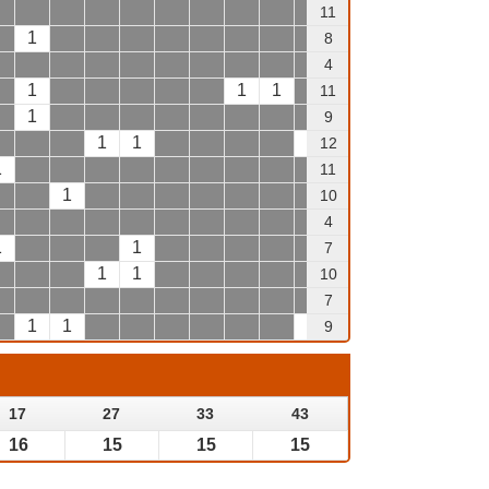
1
11
1
8
1
4
1
1
1
1
11
1
9
1
1
1
1
1
12
1
1
11
1
10
1
4
1
1
7
1
1
2
10
1
7
1
1
1
9
17
27
33
43
16
15
15
15