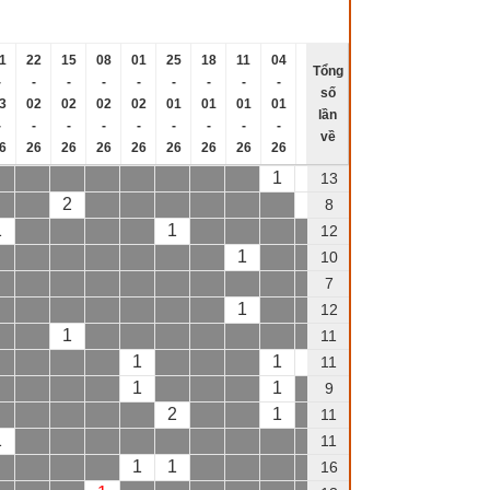
1
22
15
08
01
25
18
11
04
28
21
14
07
30
2
Tổng
-
-
-
-
-
-
-
-
-
-
-
-
-
-
số
3
02
02
02
02
01
01
01
01
12
12
12
12
11
1
lần
-
-
-
-
-
-
-
-
-
-
-
-
-
-
về
6
26
26
26
26
26
26
26
26
25
25
25
25
25
2
1
1
13
2
1
8
1
1
12
1
1
10
1
7
1
1
1
12
1
11
1
1
1
11
1
1
9
2
1
11
1
11
1
1
1
16