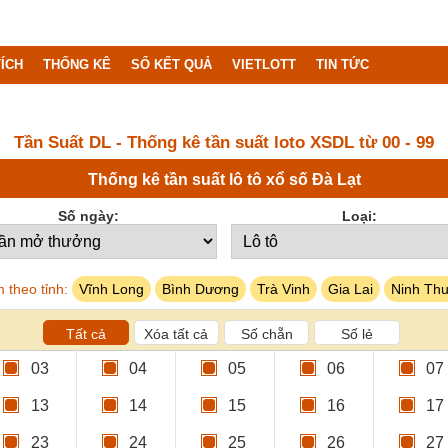
ÍCH
THỐNG KÊ
SỔ KẾT QUẢ
VIETLOTT
TIN TỨC
Tần Suất DL - Thống kê tần suất loto XSDL từ 00 - 99
Thống kê tần suất lô tô xổ số Đà Lạt
Số ngày:
Loại:
 theo tỉnh:
Vĩnh Long
Bình Dương
Trà Vinh
Gia Lai
Ninh Th
Tất cả
Xóa tất cả
Số chẵn
Số lẻ
03
04
05
06
07
13
14
15
16
17
23
24
25
26
27