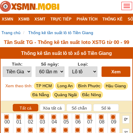
XSMN
XSMB
XSMT
TRỰC TIẾP
PHÂN TÍCH
THỐNG KÊ
SỔ
Trang chủ
Thống kê tần suất lô tô Tiền Giang
Tần Suất TG - Thống kê tần suất loto XSTG từ 00 - 99
Thống kê tần suất lô tô xổ số Tiền Giang
Tỉnh:
Số ngày:
Loại:
Xem
Xem theo tỉnh:
TP HCM
Long An
Bình Phước
Hậu Giang
Đà Nẵng
Quảng Ngãi
Đắc Nông
Tất cả
Xóa tất cả
Số chẵn
Số lẻ
0*
00
01
02
03
04
05
06
07
08
09
1*