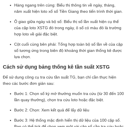
Hàng ngang trên cùng: Biểu thị thông tin về ngày, tháng,
năm xuất hiện loto xổ số Tiền Giang theo tiến trình thời gian.
Ô giao giữa ngày và bộ số: Biểu thị số lần xuất hiện cụ thể
của cặp loto XSTG đó trong ngày, ô số có màu đỏ là trường
hợp loto về giải đặc biệt.
Cột cuối cùng bên phải: Tổng hợp toàn bộ số lần về của cặp
số tương ứng trong biên độ khoảng thời gian thống kê được
lựa chọn.
Cách sử dụng bảng thống kê tần suất XSTG
Để sử dụng công cụ tra cứu tần suất TG, bạn chỉ cần thực hiện
theo các bước đơn giản sau:
Bước 1: Chọn số kỳ mở thưởng muốn tra cứu (từ 30 đến 100
lần quay thưởng), chọn tra cứu loto hoặc đặc biệt.
Bước 2: Chọn: Xem kết quả để lấy dữ liệu
Bước 3: Hệ thống mặc định hiển thị dữ liệu của 100 cặp số.
Bạn có thể tick để chọn xem một vài cặp số cần tra cứu hoặc