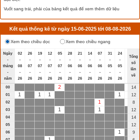
Vuốt sang trái, phải của bảng kết quả để xem thêm dữ liệu
Kết quả thống kê từ ngày 15-06-2025 tới 08-08-2026
Xem theo chiều dọc
Xem theo chiều ngang
Ngày
02
26
19
12
05
28
21
14
07
31
24
17
1
Tổng
-
-
-
-
-
-
-
-
-
-
-
-
-
số
tháng
08
07
07
07
07
06
06
06
06
05
05
05
0
lần
-
-
-
-
-
-
-
-
-
-
-
-
-
về
năm
26
26
26
26
26
26
26
26
26
26
26
26
2
2
1
14
00
1
1
1
1
1
12
01
1
1
8
02
1
1
12
03
14
04
12
05
1
9
06
1
6
07