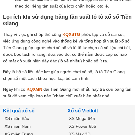
theo dõi riêng tần suất của loto chẵn hoặc loto lẻ.
Lợi ích khi sử dụng bảng tần suất lô tô xổ số Tiền
Giang
Thay vì việc ghi chép thủ công
KQXSTG
phức tạp và dễ sai sót,
việc ứng dụng công nghệ vào thống kê và tổng hợp tần suất xổ số
Tiền Giang giúp người chơi xổ số và lô tô tự chọn có số liệu chi tiết,
được bóc tách rõ ràng, dựa vào đó, có thể nắm được cặp số nào
có mật độ xuất hiện dày đặc (lô về nhiều) hoặc số ít ra.
Đây là bộ số liệu đắc lực giúp người chơi xổ số, lô tô Tiền Giang
chọn số một cách khoa học, loại bỏ cảm tính.
Ngay khi có
KQXMN
đài Tiền Giang mới nhất, hãy tra cứu bảng tần
suất để xem cặp loto nào “chăm chỉ” xuất hiện nhất nhé!
Kết quả xổ số
Xổ số Vietlott
XS miền Bắc
XS Mega 645
XS miền Nam
XS Power 655
XS miền Trung
XS Max 3D