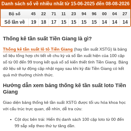
Danh sách số về nhiều nhất từ 15-06-2025 đến 08-08-2026
Bộ số
45
22
71
11
23
94
96
00
04
27
Số lần về
19
18
17
15
15
15
15
14
14
14
Thống kê tần suất Tiền Giang là gì?
Thống kê tần suất lô tô Tiền Giang
(hay tần suất XSTG) là bảng
số liệu tổng hợp chi tiết về chu kỳ và số lần xuất hiện của 100 cặp
số từ 00 đến 99 trong kết quả xổ số kiến thiết tỉnh Tiền Giang. Bảng
dữ liệu sẽ tự động cập nhật ngay sau khi kỳ đài Tiền Giang có kết
quả mở thưởng chính thức.
Hướng dẫn xem bảng thống kê tần suất loto Tiền
Giang
Giao diện bảng thống kê tần suất XSTG được tối ưu hóa khoa học
với cấu trúc trực quan, dễ nhìn, dễ tra cứu:
Cột dọc bên trái: Hiển thị danh sách 100 cặp loto từ 00 đến
99 sắp xếp theo thứ tự tăng dần.