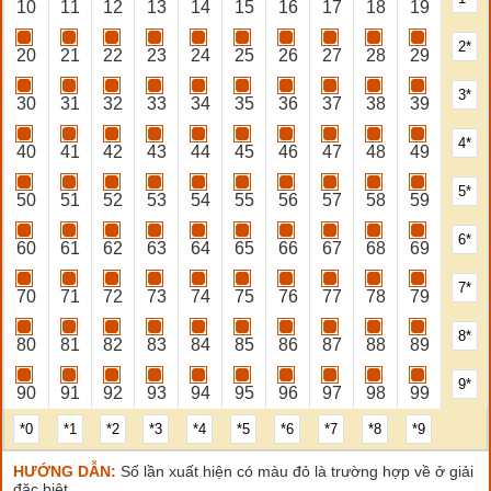
10
11
12
13
14
15
16
17
18
19
2*
20
21
22
23
24
25
26
27
28
29
3*
30
31
32
33
34
35
36
37
38
39
4*
40
41
42
43
44
45
46
47
48
49
5*
50
51
52
53
54
55
56
57
58
59
6*
60
61
62
63
64
65
66
67
68
69
7*
70
71
72
73
74
75
76
77
78
79
8*
80
81
82
83
84
85
86
87
88
89
9*
90
91
92
93
94
95
96
97
98
99
*0
*1
*2
*3
*4
*5
*6
*7
*8
*9
HƯỚNG DẪN:
Số lần xuất hiện có màu đỏ là trường hợp về ở giải
đặc biệt.