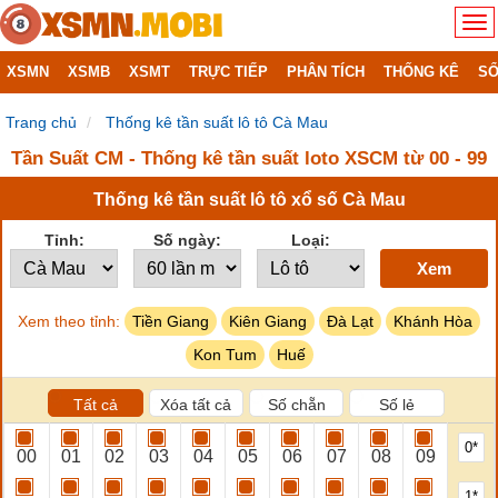
XSMN
XSMB
XSMT
TRỰC TIẾP
PHÂN TÍCH
THỐNG KÊ
SỔ
Trang chủ
Thống kê tần suất lô tô Cà Mau
Tần Suất CM - Thống kê tần suất loto XSCM từ 00 - 99
Thống kê tần suất lô tô xổ số Cà Mau
Tỉnh:
Số ngày:
Loại:
Xem
Xem theo tỉnh:
Tiền Giang
Kiên Giang
Đà Lạt
Khánh Hòa
Kon Tum
Huế
Tất cả
Xóa tất cả
Số chẵn
Số lẻ
0*
00
01
02
03
04
05
06
07
08
09
1*