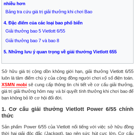
nhiều hơn
Bảng tra cứu giá trị giải thưởng khi chơi Bao
4. Đặc điểm của các loại bao phổ biến
Giải thưởng bao 5 Vietlott 6/55
Giải thưởng bao 7 và bao 8
5. Những lưu ý quan trọng về giải thưởng Vietlott 655
Sở hữu giá trị cộng dồn không giới hạn, giải thưởng Vietlott 6/55
luôn là tâm điểm chú ý của cộng đồng người chơi xổ số điện toán.
XSMN mobi
sẽ cung cấp thông tin chi tiết về cơ cấu giải thưởng,
giá trị giải thưởng hôm nay và bí quyết tính thưởng khi chơi bao để
bạn không bỏ lỡ cơ hội đổi đời.
1. Cơ cấu giải thưởng Vietlott Power 6/55 chính
thức
Sản phẩm Power 6/55 của Vietlott nổi tiếng với việc sở hữu đồng
thời hai giải độc đắc (Jackpot), tạo nên sức hút cực lớn. Cơ cấu