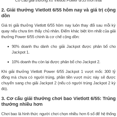
Cơ cấu giải thưởng xs Vietlott Power 6/55 mới nhất
2. Giải thưởng Vietlott 6/55 hôm nay và giá trị cộng
dồn
Giá trị giải thưởng Vietlott 6/55 hôm nay luôn thay đổi sau mỗi kỳ
quay nếu chưa tìm thấy chủ nhân. Điểm khác biệt lớn nhất của giải
thưởng Power 6/55 chính là cơ chế cộng dồn:
90% doanh thu dành cho giải Jackpot được phân bổ cho
Jackpot 1.
10% doanh thu còn lại được phân bổ cho Jackpot 2.
Khi giải thưởng Vietlott Power 6/55 Jackpot 1 vượt mốc 300 tỷ
đồng mà chưa có người trúng, phần tiền vượt mức này sẽ được
chuyển sang cho giải Jackpot 2 (nếu có người trúng Jackpot 2 kỳ
đó).
3. Cơ cấu giải thưởng chơi bao Vietlott 6/55: Trúng
thưởng nhiều hơn
Chơi bao là hình thức người chơi chọn nhiều hơn 6 số để hệ thống