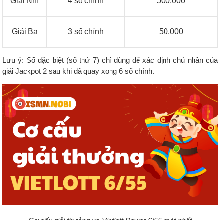
Giải Nhì
4 số chính
500.000
Giải Ba
3 số chính
50.000
Lưu ý: Số đặc biệt (số thứ 7) chỉ dùng để xác định chủ nhân của
giải Jackpot 2 sau khi đã quay xong 6 số chính.