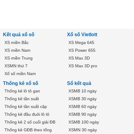
Kết quả xổ số
Xổ số Vietlott
XS miền Bắc
XS Mega 645
XS miền Nam
XS Power 655
XS miền Trung
XS Max 3D
XSMN thứ 7
XS Max 3D pro
Xổ số miền Nam
Thống kê xổ số
Sổ kết quả
Thống kê lô tô gan
XSMB 10 ngày
Thống kê tần suất
XSMB 30 ngày
Thống kê tần suất cặp
XSMB 60 ngày
Thống kê đầu đuôi lô tô
XSMB 90 ngày
Thống kê 2 số cuối giải ĐB
XSMB 100 ngày
Thống kê GĐB theo tổng
XSMN 30 ngày