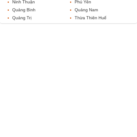
Ninh Thuận
Phú Yên
Quảng Bình
Quảng Nam
Quảng Trị
Thừa Thiên Huế