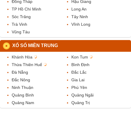
Đồng Tháp
Hậu Giang
TP Hồ Chí Minh
Long An
Sóc Trăng
Tây Ninh
Trà Vinh
Vĩnh Long
Vũng Tàu
XỔ SỐ MIỀN TRUNG
Khánh Hòa
Kon Tum
Thừa Thiên Huế
Bình Định
Đà Nẵng
Đắc Lắc
Đắc Nông
Gia Lai
Ninh Thuận
Phú Yên
Quảng Bình
Quảng Ngãi
Quảng Nam
Quảng Trị