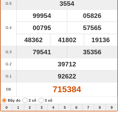
3554
G.5
99954
05826
00795
57565
G.4
48362
41802
19136
79541
35356
G.3
39712
G.2
92622
G.1
715384
ĐB
0
1
2
3
4
5
6
7
8
9