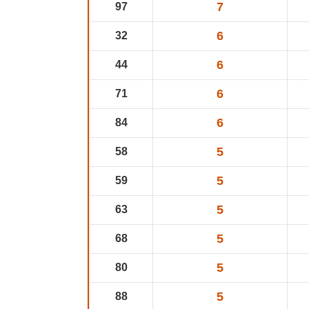
7
97
6
32
6
44
6
71
6
84
5
58
5
59
5
63
5
68
5
80
5
88