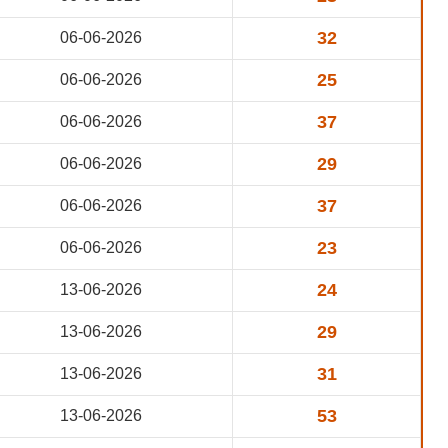
32
06-06-2026
25
06-06-2026
37
06-06-2026
29
06-06-2026
37
06-06-2026
23
06-06-2026
24
13-06-2026
29
13-06-2026
31
13-06-2026
53
13-06-2026