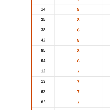
8
14
8
35
8
38
8
42
8
85
8
94
7
12
7
13
7
62
7
83