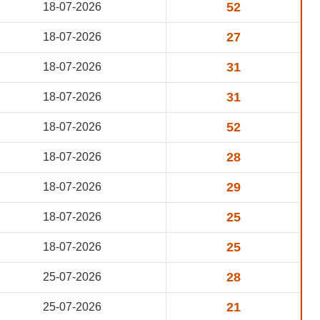
52
18-07-2026
27
18-07-2026
31
18-07-2026
31
18-07-2026
52
18-07-2026
28
18-07-2026
29
18-07-2026
25
18-07-2026
25
18-07-2026
28
25-07-2026
21
25-07-2026