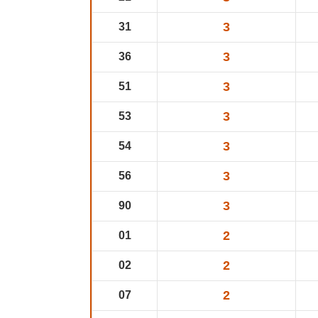
3
31
3
36
3
51
3
53
3
54
3
56
3
90
2
01
2
02
2
07