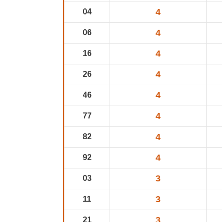
4
04
4
06
4
16
4
26
4
46
4
77
4
82
4
92
3
03
3
11
3
21