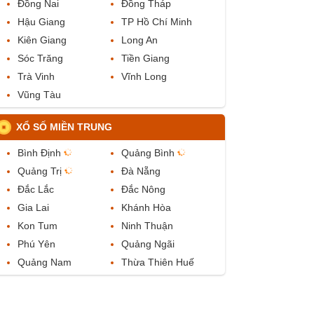
Đồng Nai
Đồng Tháp
Hậu Giang
TP Hồ Chí Minh
Kiên Giang
Long An
Sóc Trăng
Tiền Giang
Trà Vinh
Vĩnh Long
Vũng Tàu
XỔ SỐ MIỀN TRUNG
Bình Định
Quảng Bình
Quảng Trị
Đà Nẵng
Đắc Lắc
Đắc Nông
Gia Lai
Khánh Hòa
Kon Tum
Ninh Thuận
Phú Yên
Quảng Ngãi
Quảng Nam
Thừa Thiên Huế