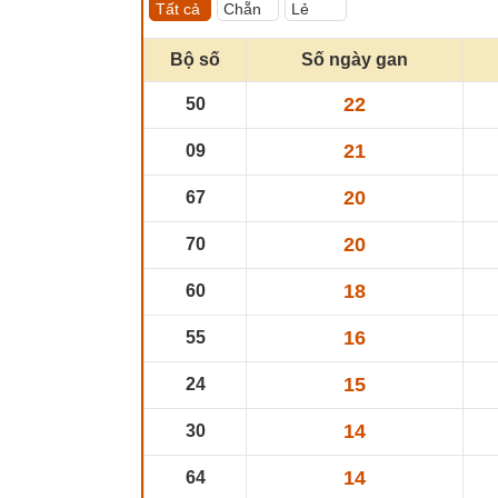
Tất cả
Chẵn
Lẻ
Bộ số
Số ngày gan
22
50
21
09
20
67
20
70
18
60
16
55
15
24
14
30
14
64