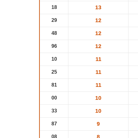
13
18
12
29
12
48
12
96
11
10
11
25
11
81
10
00
10
33
9
87
8
08