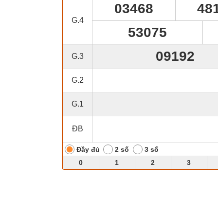
03468
48
G.4
53075
09192
G.3
G.2
G.1
ĐB
0
1
2
3