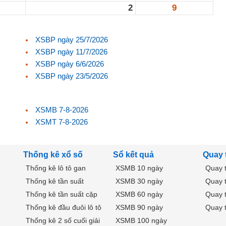
2
9
XSBP ngày 25/7/2026
XSBP ngày 11/7/2026
XSBP ngày 6/6/2026
XSBP ngày 23/5/2026
XSMB 7-8-2026
XSMT 7-8-2026
Thống kê xổ số
Sổ kết quả
Quay 
Thống kê lô tô gan
XSMB 10 ngày
Quay 
Thống kê tần suất
XSMB 30 ngày
Quay 
Thống kê tần suất cặp
XSMB 60 ngày
Quay 
Thống kê đầu đuôi lô tô
XSMB 90 ngày
Quay t
Thống kê 2 số cuối giải
XSMB 100 ngày