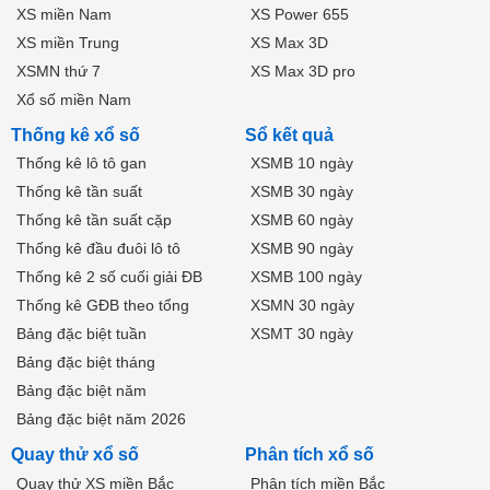
XS miền Nam
XS Power 655
XS miền Trung
XS Max 3D
XSMN thứ 7
XS Max 3D pro
Xổ số miền Nam
Thống kê xổ số
Sổ kết quả
Thống kê lô tô gan
XSMB 10 ngày
Thống kê tần suất
XSMB 30 ngày
Thống kê tần suất cặp
XSMB 60 ngày
Thống kê đầu đuôi lô tô
XSMB 90 ngày
Thống kê 2 số cuối giải ĐB
XSMB 100 ngày
Thống kê GĐB theo tổng
XSMN 30 ngày
Bảng đặc biệt tuần
XSMT 30 ngày
Bảng đặc biệt tháng
Bảng đặc biệt năm
Bảng đặc biệt năm 2026
Quay thử xổ số
Phân tích xổ số
Quay thử XS miền Bắc
Phân tích miền Bắc