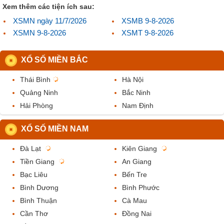
Xem thêm các tiện ích sau:
XSMN ngày 11/7/2026
XSMB 9-8-2026
XSMN 9-8-2026
XSMT 9-8-2026
XỔ SỐ MIỀN BẮC
Thái Bình
Hà Nội
Quảng Ninh
Bắc Ninh
Hải Phòng
Nam Định
XỔ SỐ MIỀN NAM
Đà Lạt
Kiên Giang
Tiền Giang
An Giang
Bạc Liêu
Bến Tre
Bình Dương
Bình Phước
Bình Thuận
Cà Mau
Cần Thơ
Đồng Nai