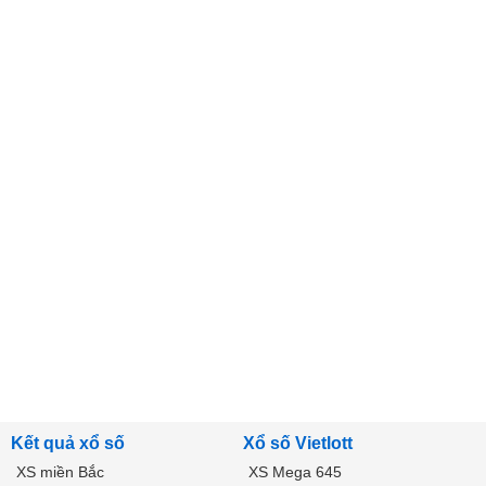
Kết quả xổ số
Xổ số Vietlott
XS miền Bắc
XS Mega 645