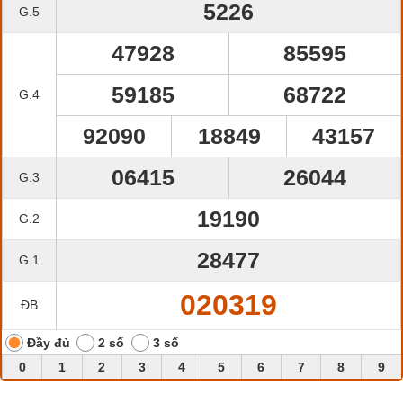
5226
G.5
47928
85595
59185
68722
G.4
92090
18849
43157
06415
26044
G.3
19190
G.2
28477
G.1
020319
ĐB
0
1
2
3
4
5
6
7
8
9