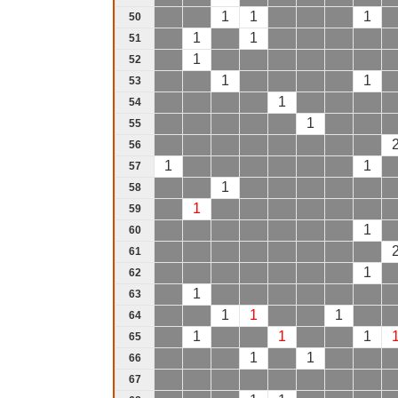
1
1
1
50
1
1
51
1
52
1
1
53
1
54
1
55
56
1
1
57
1
58
1
59
1
60
61
1
62
1
63
1
1
1
64
1
1
1
65
1
1
66
67