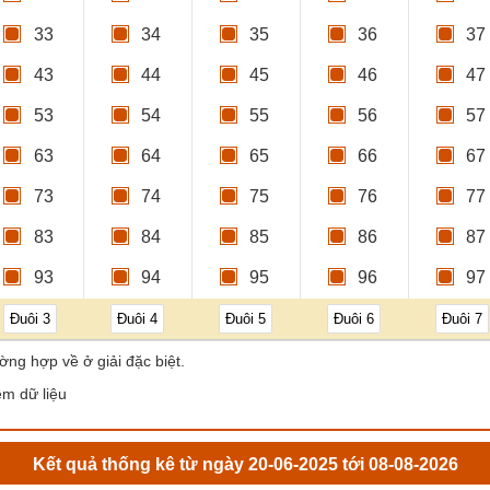
33
34
35
36
37
43
44
45
46
47
53
54
55
56
57
63
64
65
66
67
73
74
75
76
77
83
84
85
86
87
93
94
95
96
97
Đuôi 3
Đuôi 4
Đuôi 5
Đuôi 6
Đuôi 7
ờng hợp về ở giải đặc biệt.
êm dữ liệu
Kết quả thống kê từ ngày 20-06-2025 tới 08-08-2026