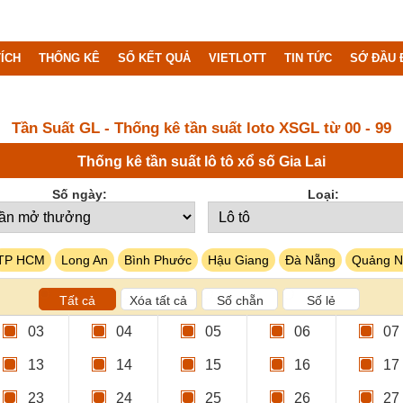
ÍCH
THỐNG KÊ
SỔ KẾT QUẢ
VIETLOTT
TIN TỨC
SỚ ĐẦU 
Tần Suất GL - Thống kê tần suất loto XSGL từ 00 - 99
Thống kê tần suất lô tô xổ số Gia Lai
Số ngày:
Loại:
TP HCM
Long An
Bình Phước
Hậu Giang
Đà Nẵng
Quảng N
Tất cả
Xóa tất cả
Số chẵn
Số lẻ
03
04
05
06
07
13
14
15
16
17
23
24
25
26
27