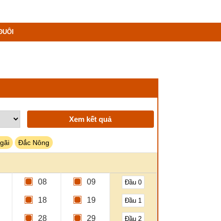
ĐUÔI
Xem kết quả
gãi
Đắc Nông
08
09
Đầu 0
18
19
Đầu 1
28
29
Đầu 2