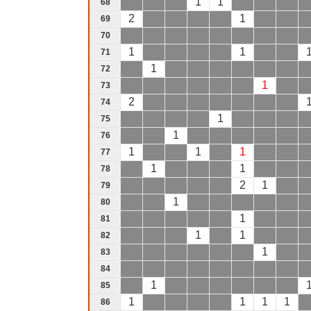
1
1
68
2
1
69
70
1
1
71
1
72
1
73
2
74
1
75
1
76
1
1
1
77
1
1
78
2
1
79
1
80
1
81
1
1
82
1
83
84
1
85
1
1
1
1
86