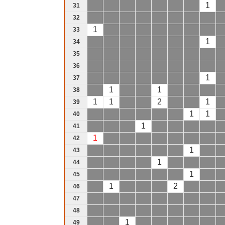
1
31
32
1
33
1
34
35
36
1
37
1
1
38
1
1
2
1
39
1
1
40
1
41
1
42
1
43
1
44
1
45
1
2
46
47
48
1
49