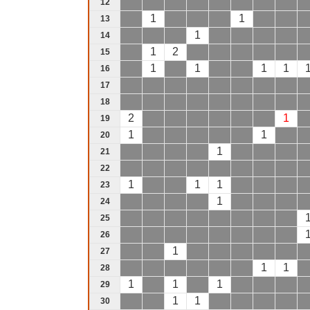
12
1
1
13
1
14
1
2
15
1
1
1
1
16
17
18
2
1
19
1
1
20
1
21
22
1
1
1
23
1
24
25
26
1
27
1
1
28
1
1
1
29
1
1
30