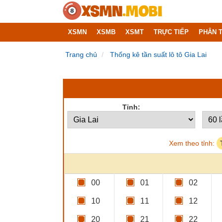
XSMN
XSMB
XSMT
TRỰC TIẾP
PHÂN T
Trang chủ
Thống kê tần suất lô tô Gia Lai
Tỉnh:
Xem theo tỉnh:
00
01
02
10
11
12
20
21
22