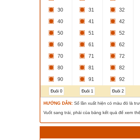
30
31
32
40
41
42
50
51
52
60
61
62
70
71
72
80
81
82
90
91
92
Đuôi 0
Đuôi 1
Đuôi 2
HƯỚNG DẪN:
Số lần xuất hiện có màu đỏ là trư
Vuốt sang trái, phải của bảng kết quả để xem th