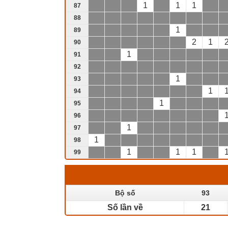
1
1
1
87
88
1
89
2
1
90
1
91
92
1
93
1
94
1
95
96
1
97
1
98
1
1
1
99
Bộ số
93
Số lần về
21