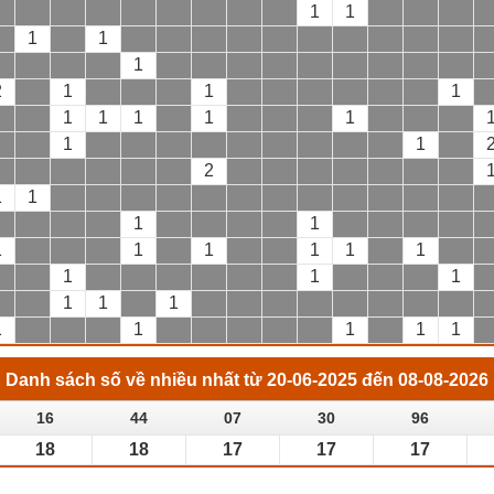
1
1
1
1
1
2
1
1
1
1
1
1
1
1
1
1
2
1
1
1
1
1
1
1
1
1
1
1
1
1
1
1
1
1
1
1
1
1
Danh sách số về nhiều nhất từ 20-06-2025 đến 08-08-2026
16
44
07
30
96
18
18
17
17
17