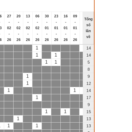
6
27
20
13
06
30
23
16
09
02
26
19
12
05
2
Tổng
-
-
-
-
-
-
-
-
-
-
-
-
-
-
số
3
02
02
02
02
01
01
01
01
01
12
12
12
12
1
lần
-
-
-
-
-
-
-
-
-
-
-
-
-
-
về
6
26
26
26
26
26
26
26
26
26
25
25
25
25
2
1
1
14
1
1
1
1
2
14
1
1
5
8
1
1
9
1
12
1
1
1
1
14
1
17
1
1
9
1
1
1
1
15
1
1
13
1
1
1
13