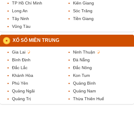
TP Hồ Chí Minh
Kiên Giang
Long An
Sóc Trăng
Tây Ninh
Tiền Giang
Vũng Tàu
XỔ SỐ MIỀN TRUNG
Gia Lai
Ninh Thuận
Bình Định
Đà Nẵng
Đắc Lắc
Đắc Nông
Khánh Hòa
Kon Tum
Phú Yên
Quảng Bình
Quảng Ngãi
Quảng Nam
Quảng Trị
Thừa Thiên Huế