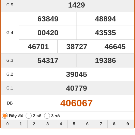
1429
G.5
63849
48894
00420
43535
G.4
46701
38727
46645
54317
19386
G.3
39045
G.2
40779
G.1
406067
ĐB
0
1
2
3
4
5
6
7
8
9