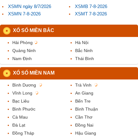
XSMN ngày 8/7/2026
XSMB 7-8-2026
XSMN 7-8-2026
XSMT 7-8-2026
XỔ SỐ MIỀN BẮC
Hải Phòng
Hà Nội
Quảng Ninh
Bắc Ninh
Nam Định
Thái Bình
XỔ SỐ MIỀN NAM
Bình Dương
Trà Vinh
Vĩnh Long
An Giang
Bạc Liêu
Bến Tre
Bình Phước
Bình Thuận
Cà Mau
Cần Thơ
Đà Lạt
Đồng Nai
Đồng Tháp
Hậu Giang