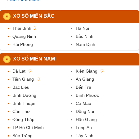
XỔ SỐ MIỀN BẮC
Thái Bình
Hà Nội
Quảng Ninh
Bắc Ninh
Hải Phòng
Nam Định
XỔ SỐ MIỀN NAM
Đà Lạt
Kiên Giang
Tiền Giang
An Giang
Bạc Liêu
Bến Tre
Bình Dương
Bình Phước
Bình Thuận
Cà Mau
Cần Thơ
Đồng Nai
Đồng Tháp
Hậu Giang
TP Hồ Chí Minh
Long An
Sóc Trăng
Tây Ninh