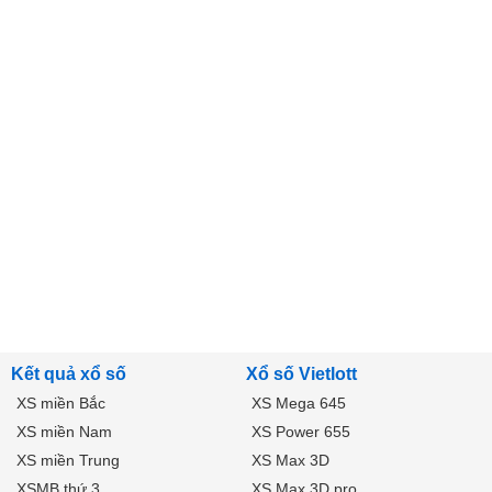
Kết quả xổ số
Xổ số Vietlott
XS miền Bắc
XS Mega 645
XS miền Nam
XS Power 655
XS miền Trung
XS Max 3D
XSMB thứ 3
XS Max 3D pro