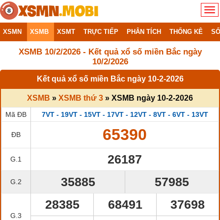
XSMN
XSMB
XSMT
TRỰC TIẾP
PHÂN TÍCH
THỐNG KÊ
SỔ
XSMB 10/2/2026 - Kết quả xổ số miền Bắc ngày
10/2/2026
Kết quả xổ số miền Bắc ngày 10-2-2026
XSMB
»
XSMB thứ 3
» XSMB ngày 10-2-2026
Mã ĐB
7VT - 19VT - 15VT - 17VT - 12VT - 8VT - 6VT - 13VT
65390
ĐB
26187
G.1
35885
57985
G.2
28385
68491
37698
G.3