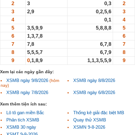
2
3
0,3
2
3
2,9
0,2,5,6
3
4
0,1
4
5
3,5,9,9
5,8,8,8
5
6
1,3,7,8
6
7
7,8
6,7,8
7
8
5,5,5,7
6,7,9
8
9
0
,1,8,9
1,1,3,5,5,9
9
Xem lại các ngày gần đây:
XSMB ngày 9/8/2026
XSMB ngày 8/8/2026
(hôm
nay)
XSMB ngày 7/8/2026
XSMB ngày 6/8/2026
Xem thêm tiện ích sau:
Lô tô gan miền Bắc
Thống kê giải đặc biệt MB
Phân tích XSMB
Quay thử XSMB
XSMB 30 ngày
XSMN 9-8-2026
XSMT 9-8-2026