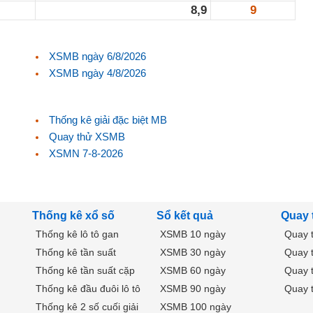
8,9
9
XSMB ngày 6/8/2026
XSMB ngày 4/8/2026
Thống kê giải đặc biệt MB
Quay thử XSMB
XSMN 7-8-2026
Thống kê xổ số
Sổ kết quả
Quay 
Thống kê lô tô gan
XSMB 10 ngày
Quay 
Thống kê tần suất
XSMB 30 ngày
Quay 
Thống kê tần suất cặp
XSMB 60 ngày
Quay 
Thống kê đầu đuôi lô tô
XSMB 90 ngày
Quay t
Thống kê 2 số cuối giải
XSMB 100 ngày