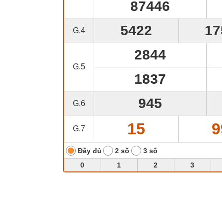
87446
5422
17
G.4
2844
G.5
1837
945
G.6
15
9
G.7
0
1
2
3