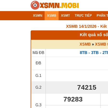
XSMN
XSMB
XSMT
TRỰC TIẾP
PHÂN T
XSMB 14/1/2026 - Kết
Kết quả xổ s
XSMB
»
XSMB 
8TB - 3TB - 2T
Mã ĐB
ĐB
G.1
74215
G.2
79283
G.3