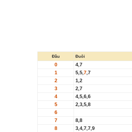
Đầu
Đuôi
0
4,7
1
5,5,
7
,7
2
1,2
3
2,7
4
4,5,6,6
5
2,3,5,8
6
7
8,8
8
3,4,7,7,9