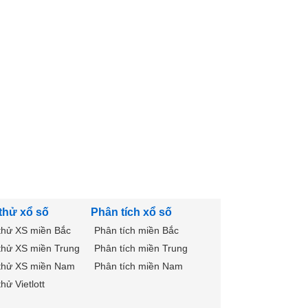
thử xổ số
Phân tích xổ số
thử XS miền Bắc
Phân tích miền Bắc
thử XS miền Trung
Phân tích miền Trung
thử XS miền Nam
Phân tích miền Nam
hử Vietlott