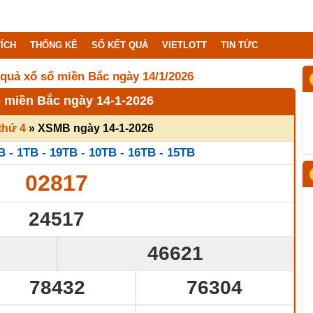
ÍCH
THỐNG KÊ
SỔ KẾT QUẢ
VIETLOTT
TIN TỨC
 quả xổ số miền Bắc ngày 14/1/2026
ố miền Bắc ngày 14-1-2026
thứ 4
» XSMB ngày 14-1-2026
B - 1TB - 19TB - 10TB - 16TB - 15TB
02817
24517
46621
78432
76304