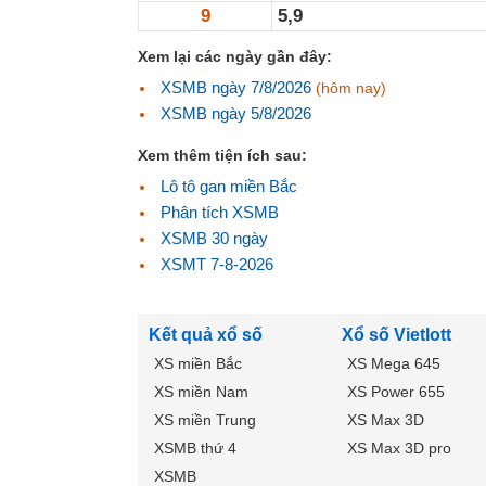
9
5,9
Xem lại các ngày gần đây:
XSMB ngày 7/8/2026
(hôm nay)
XSMB ngày 5/8/2026
Xem thêm tiện ích sau:
Lô tô gan miền Bắc
Phân tích XSMB
XSMB 30 ngày
XSMT 7-8-2026
Kết quả xổ số
Xổ số Vietlott
XS miền Bắc
XS Mega 645
XS miền Nam
XS Power 655
XS miền Trung
XS Max 3D
XSMB thứ 4
XS Max 3D pro
XSMB