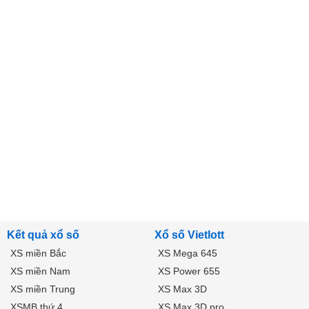
Kết quả xổ số
Xổ số Vietlott
XS miền Bắc
XS Mega 645
XS miền Nam
XS Power 655
XS miền Trung
XS Max 3D
XSMB thứ 4
XS Max 3D pro