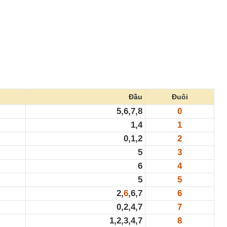
Đầu
Đuôi
5,6,7,8
0
1,4
1
0,1,2
2
5
3
6
4
5
5
2,
6
,6,7
6
0,2,4,7
7
1,2,3,4,7
8