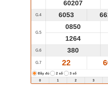
60207
6053
66
G.4
0850
G.5
1264
380
G.6
22
6
G.7
0
1
2
3