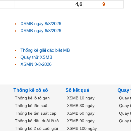
4,6
9
XSMB ngày 8/8/2026
XSMB ngày 6/8/2026
Thống kê giải đặc biệt MB
Quay thử XSMB
XSMN 9-8-2026
Thống kê xổ số
Sổ kết quả
Quay 
Thống kê lô tô gan
XSMB 10 ngày
Quay 
Thống kê tần suất
XSMB 30 ngày
Quay 
Thống kê tần suất cặp
XSMB 60 ngày
Quay 
Thống kê đầu đuôi lô tô
XSMB 90 ngày
Quay t
Thống kê 2 số cuối giải
XSMB 100 ngày