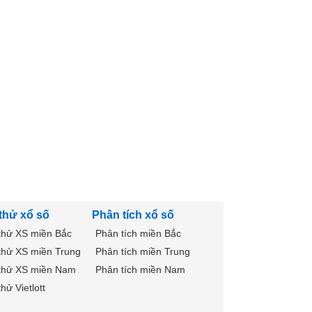
thử xổ số
Phân tích xổ số
thử XS miền Bắc
Phân tích miền Bắc
thử XS miền Trung
Phân tích miền Trung
thử XS miền Nam
Phân tích miền Nam
hử Vietlott