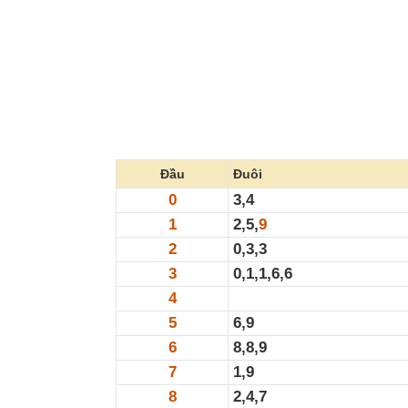
Đầu
Đuôi
0
3,4
1
2,5,
9
2
0,3,3
3
0,1,1,6,6
4
5
6,9
6
8,8,9
7
1,9
8
2,4,7