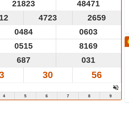
21823
48471
12
4723
2659
0484
0603
0515
8169
687
031
3
30
56
4
5
6
7
8
9