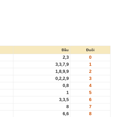
Đầu
Đuôi
2,3
0
3,3,7,9
1
1,8,9,9
2
0,2,2,9
3
0,8
4
1
5
3,3,5
6
8
7
6,6
8