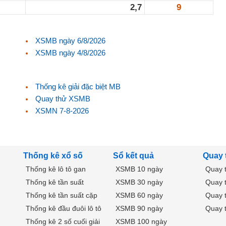
2,7
9
XSMB ngày 6/8/2026
XSMB ngày 4/8/2026
Thống kê giải đặc biệt MB
Quay thử XSMB
XSMN 7-8-2026
Thống kê xổ số
Sổ kết quả
Quay 
Thống kê lô tô gan
XSMB 10 ngày
Quay 
Thống kê tần suất
XSMB 30 ngày
Quay 
Thống kê tần suất cặp
XSMB 60 ngày
Quay 
Thống kê đầu đuôi lô tô
XSMB 90 ngày
Quay t
Thống kê 2 số cuối giải
XSMB 100 ngày