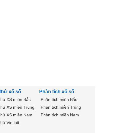
thử xổ số
Phân tích xổ số
thử XS miền Bắc
Phân tích miền Bắc
thử XS miền Trung
Phân tích miền Trung
thử XS miền Nam
Phân tích miền Nam
hử Vietlott