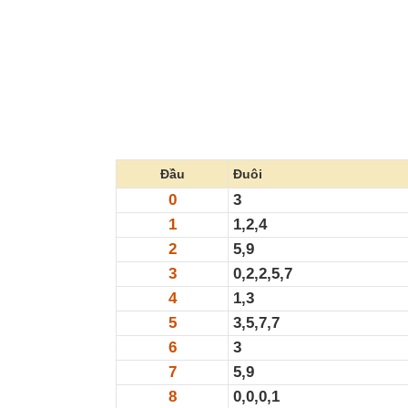
Đầu
Đuôi
0
3
1
1,2,4
2
5,9
3
0,2,2,5,7
4
1,3
5
3,5,7,7
6
3
7
5,9
8
0,0,0,1