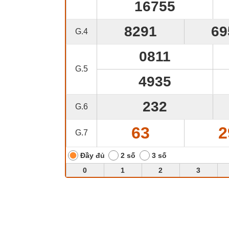
16755
8291
69
G.4
0811
G.5
4935
232
G.6
63
2
G.7
0
1
2
3