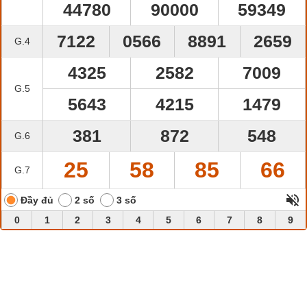
44780
90000
59349
7122
0566
8891
2659
G.4
4325
2582
7009
G.5
5643
4215
1479
381
872
548
G.6
25
58
85
66
G.7
0
1
2
3
4
5
6
7
8
9