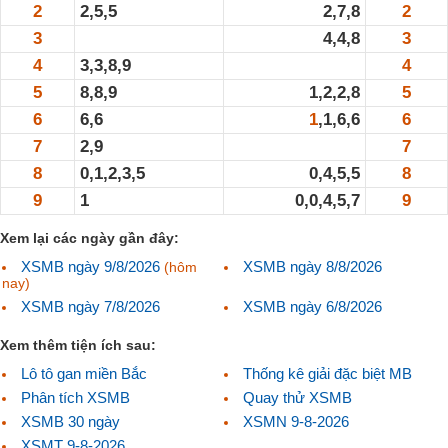
2
2,5,5
2,7,8
2
3
4,4,8
3
4
3,3,8,9
4
5
8,8,9
1,2,2,8
5
6
6,6
1
,1,6,6
6
7
2,9
7
8
0,1,2,3,5
0,4,5,5
8
9
1
0,0,4,5,7
9
Xem lại các ngày gần đây:
XSMB ngày 9/8/2026
XSMB ngày 8/8/2026
(hôm
nay)
XSMB ngày 7/8/2026
XSMB ngày 6/8/2026
Xem thêm tiện ích sau:
Lô tô gan miền Bắc
Thống kê giải đặc biệt MB
Phân tích XSMB
Quay thử XSMB
XSMB 30 ngày
XSMN 9-8-2026
XSMT 9-8-2026