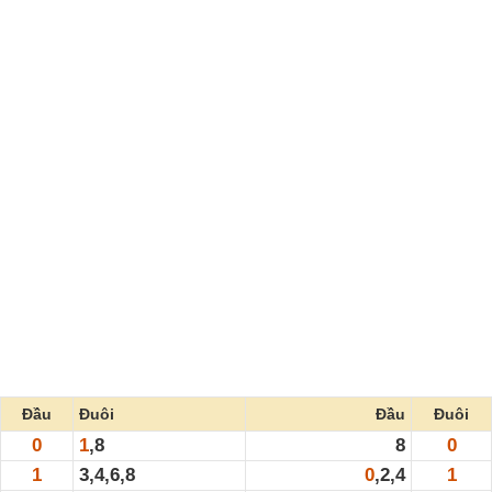
Đầu
Đuôi
Đầu
Đuôi
0
1
,8
8
0
1
3,4,6,8
0
,2,4
1