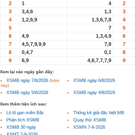
2
1
4
2
3
3,4,6
1,3
3
4
1,2,6,9
1,3,6,7,8
4
5
7
5
6
4,9
1,3,4,9
6
7
4,5,7,9,9,9
7,8
7
8
0,4,7
0,1
8
9
6,9
4,6,7,7,7,9
9
Xem lại các ngày gần đây:
XSMB ngày 7/8/2026
XSMB ngày 6/8/2026
(hôm
nay)
XSMB ngày 5/8/2026
XSMB ngày 4/8/2026
Xem thêm tiện ích sau:
Lô tô gan miền Bắc
Thống kê giải đặc biệt MB
Phân tích XSMB
Quay thử XSMB
XSMB 30 ngày
XSMN 7-8-2026
XSMT 7-8-2026