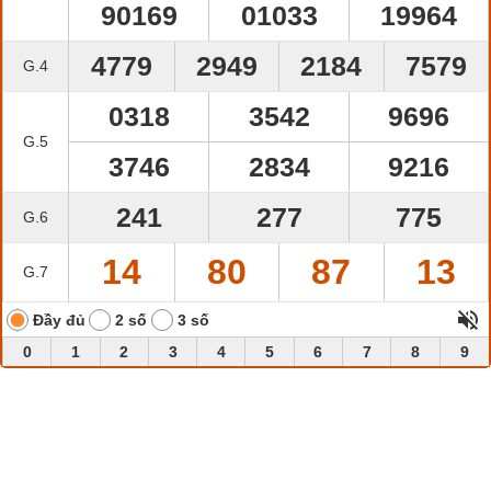
90169
01033
19964
4779
2949
2184
7579
G.4
0318
3542
9696
G.5
3746
2834
9216
241
277
775
G.6
14
80
87
13
G.7
0
1
2
3
4
5
6
7
8
9