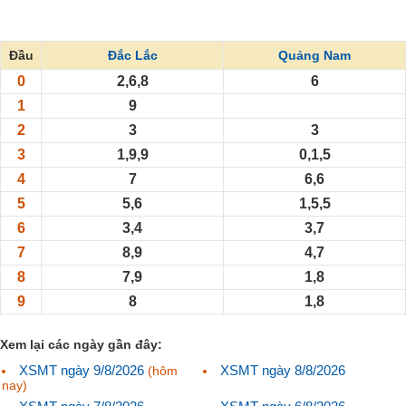
Đầu
Đắc Lắc
Quảng Nam
0
2,6,8
6
1
9
2
3
3
3
1,9,9
0,1,5
4
7
6,6
5
5,6
1,5,5
6
3,4
3,7
7
8,9
4,7
8
7,9
1,8
9
8
1,8
Xem lại các ngày gần đây:
XSMT ngày 9/8/2026
XSMT ngày 8/8/2026
(hôm
nay)