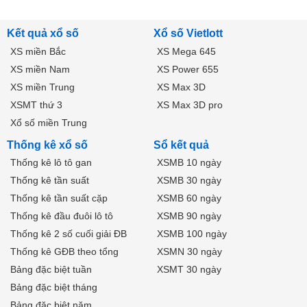
Kết quả xổ số
Xổ số Vietlott
XS miền Bắc
XS Mega 645
XS miền Nam
XS Power 655
XS miền Trung
XS Max 3D
XSMT thứ 3
XS Max 3D pro
Xổ số miền Trung
Thống kê xổ số
Sổ kết quả
Thống kê lô tô gan
XSMB 10 ngày
Thống kê tần suất
XSMB 30 ngày
Thống kê tần suất cặp
XSMB 60 ngày
Thống kê đầu đuôi lô tô
XSMB 90 ngày
Thống kê 2 số cuối giải ĐB
XSMB 100 ngày
Thống kê GĐB theo tổng
XSMN 30 ngày
Bảng đặc biệt tuần
XSMT 30 ngày
Bảng đặc biệt tháng
Bảng đặc biệt năm