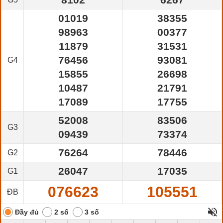
01019
38355
98963
00377
11879
31531
76456
93081
G4
15855
26698
10487
21791
17089
17755
52008
83506
G3
09439
73374
76264
78446
G2
26047
17035
G1
076623
105551
ĐB