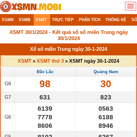
XSMN
XSMB
XSMT
TRỰC TIẾP
PHÂN TÍCH
THỐNG KÊ
SỔ
XSMT 30/1/2024 - Kết quả xổ số miền Trung ngày
30/1/2024
Xổ số miền Trung ngày 30-1-2024
XSMT
»
XSMT thứ 3
» XSMT ngày 30-1-2024
Đắc Lắc
Quảng Nam
98
30
G8
631
823
G7
6139
0563
7778
6188
G6
8606
8946
8102
6267
G5