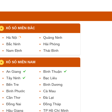
XỔ SỐ MIỀN BẮC
Hà Nội
Quảng Ninh
Bắc Ninh
Hải Phòng
Nam Định
Thái Bình
XỔ SỐ MIỀN NAM
An Giang
Bình Thuận
Tây Ninh
Bạc Liêu
Bến Tre
Bình Dương
Bình Phước
Cà Mau
Cần Thơ
Đà Lạt
Đồng Nai
Đồng Tháp
Hậu Giang
TP Hồ Chí Minh