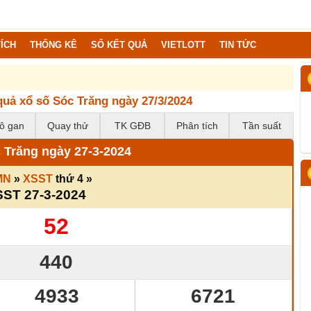
ÍCH
THỐNG KÊ
SỔ KẾT QUẢ
VIETLOTT
TIN TỨC
quả xổ số Sóc Trăng ngày 27/3/2024
tô gan
Quay thử
TK GĐB
Phân tích
Tần suất
 Trăng ngày 27-3-2024
MN
»
XSST
thứ 4 »
ST 27-3-2024
52
440
4933
6721