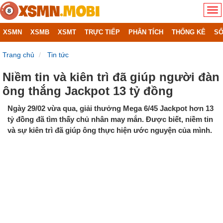
XSMN
XSMB
XSMT
TRỰC TIẾP
PHÂN TÍCH
THỐNG KÊ
SỔ
Trang chủ
Tin tức
Niềm tin và kiên trì đã giúp người đàn
ông thắng Jackpot 13 tỷ đồng
Ngày 29/02 vừa qua, giải thưởng Mega 6/45 Jackpot hơn 13
tỷ đồng đã tìm thấy chủ nhân may mắn. Được biết, niềm tin
và sự kiên trì đã giúp ông thực hiện ước nguyện của mình.