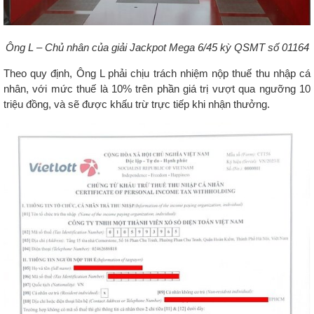
Ông L – Chủ nhân của giải Jackpot Mega 6/45 kỳ QSMT số 01164
Theo quy định, Ông L phải chịu trách nhiệm nộp thuế thu nhập cá
nhân, với mức thuế là 10% trên phần giá trị vượt qua ngưỡng 10
triệu đồng, và sẽ được khấu trừ trực tiếp khi nhận thưởng.