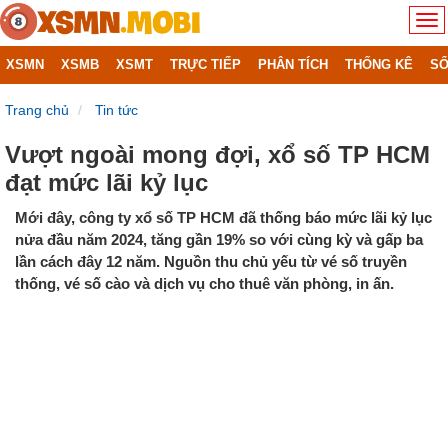
XSMN
XSMB
XSMT
TRỰC TIẾP
PHÂN TÍCH
THỐNG KÊ
SỔ
Trang chủ
Tin tức
Vượt ngoài mong đợi, xổ số TP HCM
đạt mức lãi kỷ lục
Mới đây, công ty xổ số TP HCM đã thống báo mức lãi kỷ lục
nửa đầu năm 2024, tăng gần 19% so với cùng kỳ và gấp ba
lần cách đây 12 năm. Nguồn thu chủ yếu từ vé số truyền
thống, vé số cào và dịch vụ cho thuê văn phòng, in ấn.