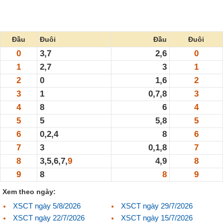
Đầu
Đuôi
Đầu
Đuôi
0
3,7
2,6
0
1
2,7
3
1
2
0
1,6
2
3
1
0,7,8
3
4
8
6
4
5
5
5,8
5
6
0,2,4
8
6
7
3
0,1,8
7
8
3,5,6,7,
9
4,9
8
9
8
8
9
Xem theo ngày:
XSCT ngày 5/8/2026
XSCT ngày 29/7/2026
XSCT ngày 22/7/2026
XSCT ngày 15/7/2026