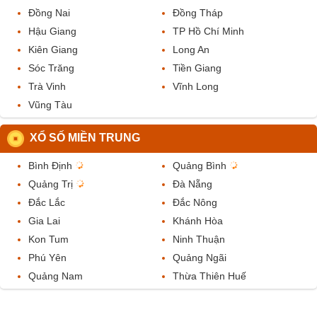
Đồng Nai
Đồng Tháp
Hậu Giang
TP Hồ Chí Minh
Kiên Giang
Long An
Sóc Trăng
Tiền Giang
Trà Vinh
Vĩnh Long
Vũng Tàu
XỔ SỐ MIỀN TRUNG
Bình Định
Quảng Bình
Quảng Trị
Đà Nẵng
Đắc Lắc
Đắc Nông
Gia Lai
Khánh Hòa
Kon Tum
Ninh Thuận
Phú Yên
Quảng Ngãi
Quảng Nam
Thừa Thiên Huế