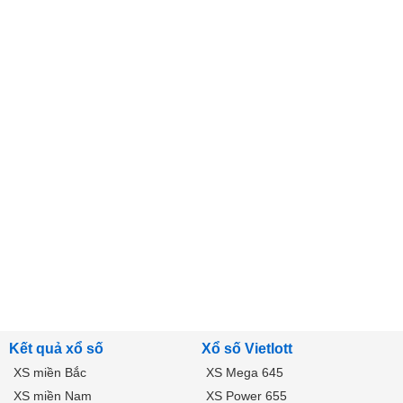
Kết quả xổ số
Xổ số Vietlott
XS miền Bắc
XS Mega 645
XS miền Nam
XS Power 655