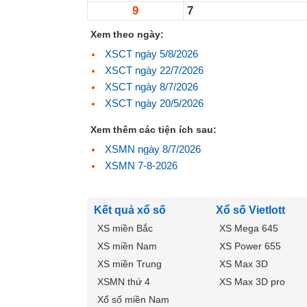
9
7
Xem theo ngày:
XSCT ngày 5/8/2026
XSCT ngày 22/7/2026
XSCT ngày 8/7/2026
XSCT ngày 20/5/2026
Xem thêm các tiện ích sau:
XSMN ngày 8/7/2026
XSMN 7-8-2026
Kết quả xổ số
Xổ số Vietlott
XS miền Bắc
XS Mega 645
XS miền Nam
XS Power 655
XS miền Trung
XS Max 3D
XSMN thứ 4
XS Max 3D pro
Xổ số miền Nam