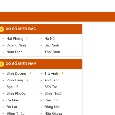
XỔ SỐ MIỀN BẮC
Hải Phòng
Hà Nội
Quảng Ninh
Bắc Ninh
Nam Định
Thái Bình
XỔ SỐ MIỀN NAM
Bình Dương
Trà Vinh
Vĩnh Long
An Giang
Bạc Liêu
Bến Tre
Bình Phước
Bình Thuận
Cà Mau
Cần Thơ
Đà Lạt
Đồng Nai
Đồng Tháp
Hậu Giang