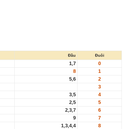
Đầu
Đuôi
1,7
0
8
1
5,6
2
3
3,5
4
2,5
5
2,3,7
6
9
7
1,3,4,4
8