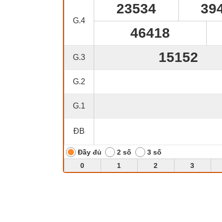
23534
39
G.4
46418
15152
G.3
G.2
G.1
ĐB
0
1
2
3