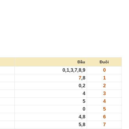
Đầu
Đuôi
0,1,3,7,8,9
0
7
,8
1
0,2
2
4
3
5
4
0
5
4,8
6
5,8
7