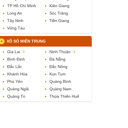
TP Hồ Chí Minh
Kiên Giang
Long An
Sóc Trăng
Tây Ninh
Tiền Giang
Vũng Tàu
XỔ SỐ MIỀN TRUNG
Gia Lai
Ninh Thuận
Bình Định
Đà Nẵng
Đắc Lắc
Đắc Nông
Khánh Hòa
Kon Tum
Phú Yên
Quảng Bình
Quảng Ngãi
Quảng Nam
Quảng Trị
Thừa Thiên Huế