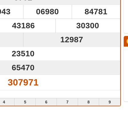
943
06980
84781
43186
30300
12987
23510
65470
307971
4
5
6
7
8
9