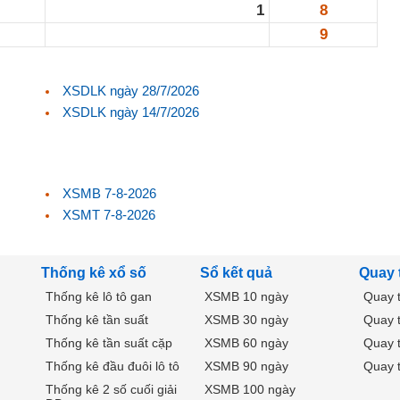
1
8
9
XSDLK ngày 28/7/2026
XSDLK ngày 14/7/2026
XSMB 7-8-2026
XSMT 7-8-2026
Thống kê xổ số
Sổ kết quả
Quay 
Thống kê lô tô gan
XSMB 10 ngày
Quay 
Thống kê tần suất
XSMB 30 ngày
Quay 
Thống kê tần suất cặp
XSMB 60 ngày
Quay 
Thống kê đầu đuôi lô tô
XSMB 90 ngày
Quay t
Thống kê 2 số cuối giải
XSMB 100 ngày