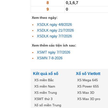
8
0,1,6,7
9
0
Xem theo ngày:
XSDLK ngày 4/8/2026
XSDLK ngày 21/7/2026
XSDLK ngày 7/7/2026
Xem thêm các tiện ích sau:
XSMT ngày 7/7/2026
XSMN 7-8-2026
Kết quả xổ số
Xổ số Vietlott
XS miền Bắc
XS Mega 645
XS miền Nam
XS Power 655
XS miền Trung
XS Max 3D
XSMT thứ 3
XS Max 3D pro
Xổ số miền Trung